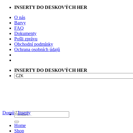
Přeskočit
INSERTY DO DESKOVÝCH HER
na
O nás
obsah
Barvy
FAQ
Dokumenty
Pošli zprávu
Obchodní podmínky
Ochrana osobních údajů
INSERTY DO DESKOVÝCH HER
Domů
/
Inserty
Hledat:
Home
Shop