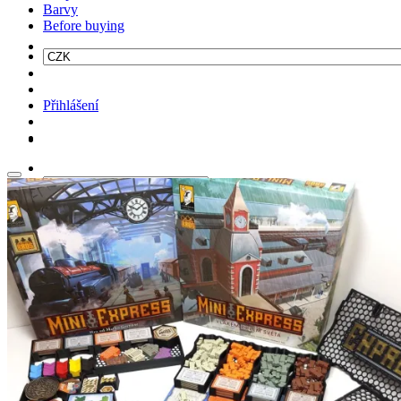
Barvy
Before buying
Přihlášení
Hledat: