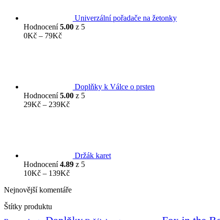
Univerzální pořadače na žetonky
Hodnocení
5.00
z 5
Rozpětí
0
Kč
–
79
Kč
cen:
0Kč
až
79Kč
Doplňky k Válce o prsten
Hodnocení
5.00
z 5
Rozpětí
29
Kč
–
239
Kč
cen:
29Kč
až
239Kč
Držák karet
Hodnocení
4.89
z 5
Rozpětí
10
Kč
–
139
Kč
cen:
Nejnovější komentáře
10Kč
až
Štítky produktu
139Kč