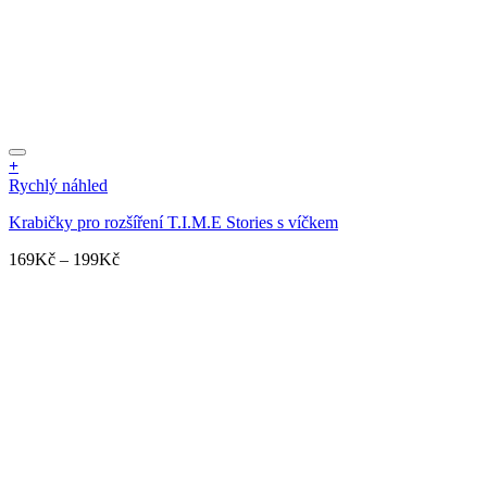
+
Tento
Rychlý náhled
produkt
Krabičky pro rozšíření T.I.M.E Stories s víčkem
má
více
Rozpětí
169
Kč
–
199
Kč
variant.
cen:
Možnosti
169Kč
lze
až
vybrat
199Kč
na
stránce
produktu