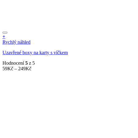
+
Tento
Rychlý náhled
produkt
Uzavřené boxy na karty s víčkem
má
více
Hodnocení
5
z 5
variant.
Rozpětí
59
Kč
–
249
Kč
Možnosti
cen:
lze
59Kč
vybrat
až
na
249Kč
stránce
produktu