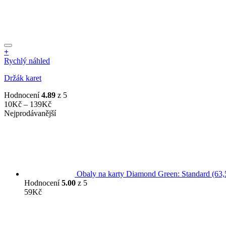
+
Tento
Rychlý náhled
produkt
Držák karet
má
více
Hodnocení
4.89
z 5
variant.
Rozpětí
10
Kč
–
139
Kč
Možnosti
cen:
Nejprodávanější
lze
10Kč
vybrat
až
na
139Kč
stránce
produktu
Obaly na karty Diamond Green: Standard (
Hodnocení
5.00
z 5
59
Kč