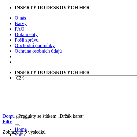
Přeskočit
INSERTY DO DESKOVÝCH HER
na
O nás
obsah
Barvy
FAQ
Dokumenty
Pošli zprávu
Obchodní podmínky
Ochrana osobních údajů
INSERTY DO DESKOVÝCH HER
Domů
/
Produkty se štítkem „Držák karet“
Hledat:
Filtr
Home
Seřazeno
Zobrazeno 5 výsledků
Shop