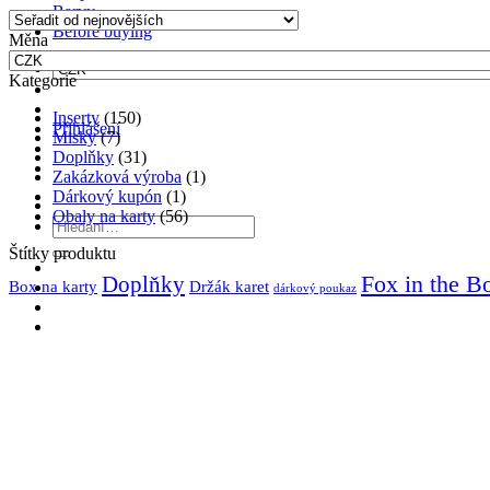
od
Barvy
nejnovějších
Before buying
Měna
Kategorie
Inserty
(150)
Přihlášení
Misky
(7)
Doplňky
(31)
Zakázková výroba
(1)
Dárkový kupón
(1)
Obaly na karty
(56)
Hledat:
Štítky produktu
Fox in the B
Doplňky
Držák karet
Box na karty
dárkový poukaz