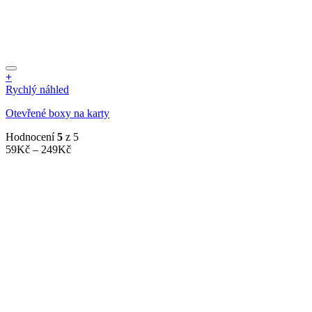
+
Tento
Rychlý náhled
produkt
Otevřené boxy na karty
má
více
Hodnocení
5
z 5
variant.
Rozpětí
59
Kč
–
249
Kč
Možnosti
cen:
lze
59Kč
vybrat
až
na
249Kč
stránce
produktu