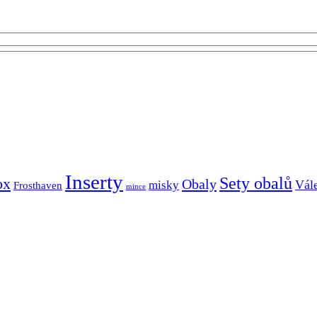
Inserty
Sety obalů
ox
Obaly
Vál
misky
Frosthaven
mince