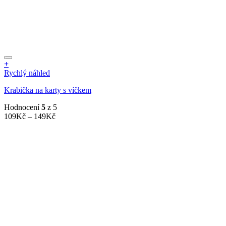
+
Tento
Rychlý náhled
produkt
Krabička na karty s víčkem
má
více
Hodnocení
5
z 5
variant.
Rozpětí
109
Kč
–
149
Kč
Možnosti
cen:
lze
109Kč
vybrat
až
na
149Kč
stránce
produktu