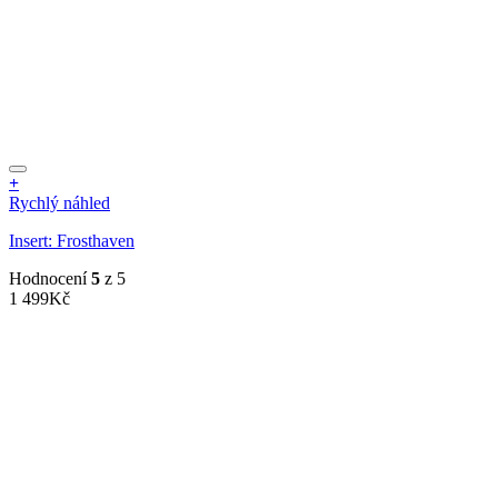
+
Rychlý náhled
Insert: Frosthaven
Hodnocení
5
z 5
1 499
Kč