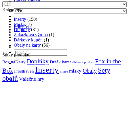
Before buying
Kategorie
Inserty
(150)
Misky
(7)
Přihlášení
Doplňky
(31)
Zakázková výroba
(1)
Dárkový kupón
(1)
Obaly na karty
(56)
Hledat:
Štítky produktu
Fox in the
Doplňky
Držák karet
Box na karty
dárkový poukaz
Inserty
Sety
Box
Obaly
misky
Frosthaven
mince
obalů
Válečné hry