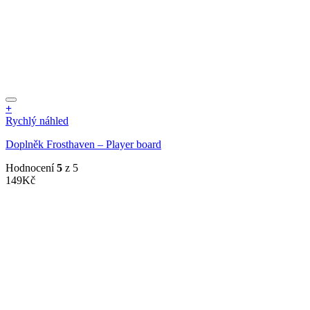
+
Rychlý náhled
Doplněk Frosthaven – Player board
Hodnocení
5
z 5
149
Kč