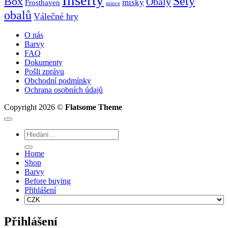
Inserty
Sety
Box
Obaly
misky
Frosthaven
mince
obalů
Válečné hry
O nás
Barvy
FAQ
Dokumenty
Pošli zprávu
Obchodní podmínky
Ochrana osobních údajů
Copyright 2026 ©
Flatsome Theme
Hledat:
Home
Shop
Barvy
Before buying
Přihlášení
Přihlášení