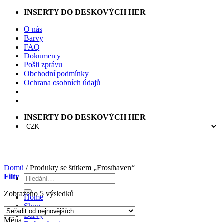
Přeskočit
INSERTY DO DESKOVÝCH HER
na
O nás
obsah
Barvy
FAQ
Dokumenty
Pošli zprávu
Obchodní podmínky
Ochrana osobních údajů
INSERTY DO DESKOVÝCH HER
Domů
/
Produkty se štítkem „Frosthaven“
Filtr
Hledat:
Seřazeno
Zobrazeno 5 výsledků
Home
od
Shop
nejnovějších
Barvy
Měna