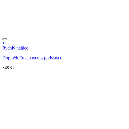
+
Rychlý náhled
Doplněk Frosthaven – podstavce
349
Kč