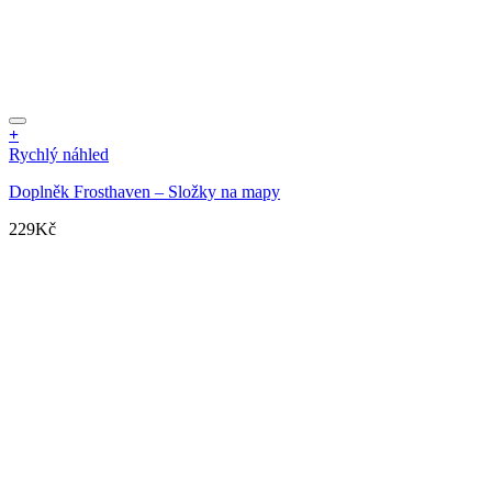
+
Rychlý náhled
Doplněk Frosthaven – Složky na mapy
229
Kč