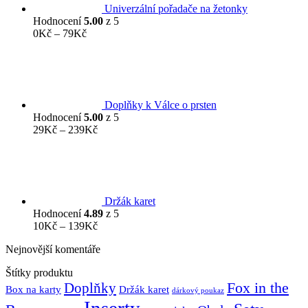
Univerzální pořadače na žetonky
Hodnocení
5.00
z 5
Rozpětí
0
Kč
–
79
Kč
cen:
0Kč
až
79Kč
Doplňky k Válce o prsten
Hodnocení
5.00
z 5
Rozpětí
29
Kč
–
239
Kč
cen:
29Kč
až
239Kč
Držák karet
Hodnocení
4.89
z 5
Rozpětí
10
Kč
–
139
Kč
cen:
Nejnovější komentáře
10Kč
až
Štítky produktu
139Kč
Fox in the
Doplňky
Držák karet
Box na karty
dárkový poukaz