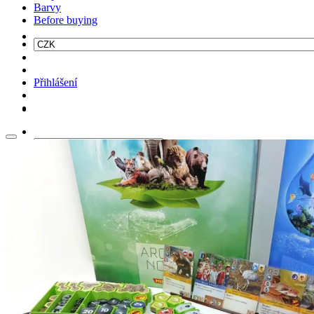
Barvy
Before buying
Přihlášení
Hledat: