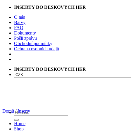
Přeskočit
INSERTY DO DESKOVÝCH HER
na
O nás
obsah
Barvy
FAQ
Dokumenty
Pošli zprávu
Obchodní podmínky
Ochrana osobních údajů
INSERTY DO DESKOVÝCH HER
Domů
/
Inserty
Hledat:
Home
Shop