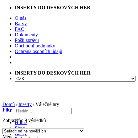
Přeskočit
INSERTY DO DESKOVÝCH HER
na
O nás
obsah
Barvy
FAQ
Dokumenty
Pošli zprávu
Obchodní podmínky
Ochrana osobních údajů
INSERTY DO DESKOVÝCH HER
Domů
/
Inserty
/
Válečné hry
Filtr
Hledat:
Seřazeno
Zobrazeno 9 výsledků
Home
od
Shop
nejnovějších
Barvy
Měna