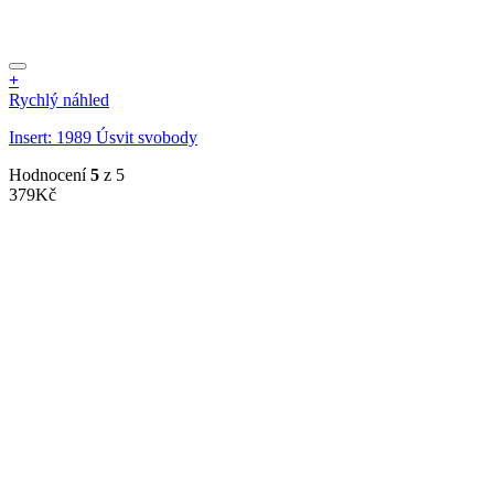
+
Rychlý náhled
Insert: 1989 Úsvit svobody
Hodnocení
5
z 5
379
Kč