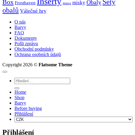
Inserty
Sety
Box
Obaly
misky
Frosthaven
mince
obalů
Válečné hry
O nás
Barvy
FAQ
Dokumenty
Pošli zprávu
Obchodní podmínky
Ochrana osobních údajů
Copyright 2026 ©
Flatsome Theme
Hledat:
Home
Shop
Barvy
Before buying
Přihlášení
Přihlášení