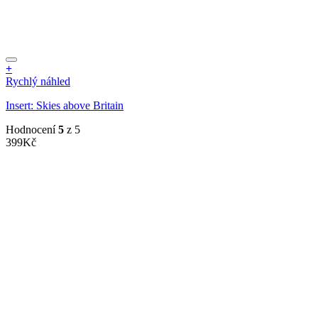
+
Rychlý náhled
Insert: Skies above Britain
Hodnocení
5
z 5
399
Kč