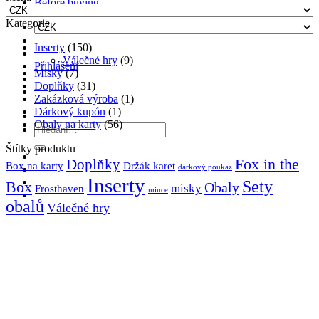
Before buying
Kategorie
Inserty
(150)
Válečné hry
(9)
Přihlášení
Misky
(7)
Doplňky
(31)
Zakázková výroba
(1)
Dárkový kupón
(1)
Obaly na karty
(56)
Hledat:
Štítky produktu
Fox in the
Doplňky
Držák karet
Box na karty
dárkový poukaz
Inserty
Sety
Box
Obaly
misky
Frosthaven
mince
obalů
Válečné hry