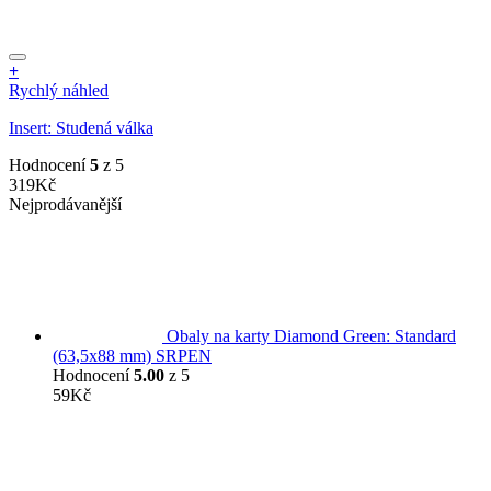
+
Tento
Rychlý náhled
produkt
Insert: Studená válka
má
více
Hodnocení
5
z 5
variant.
319
Kč
Možnosti
Nejprodávanější
lze
vybrat
na
stránce
produktu
Obaly na karty Diamond Green: Standard
(63,5x88 mm) SRPEN
Hodnocení
5.00
z 5
59
Kč