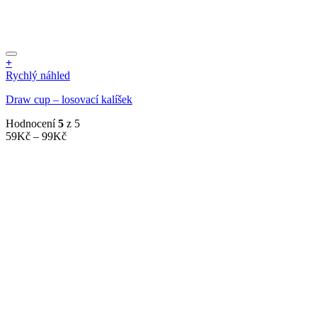
+
Tento
Rychlý náhled
produkt
Draw cup – losovací kalíšek
má
více
Hodnocení
5
z 5
variant.
Rozpětí
59
Kč
–
99
Kč
Možnosti
cen:
lze
59Kč
vybrat
až
na
99Kč
stránce
produktu