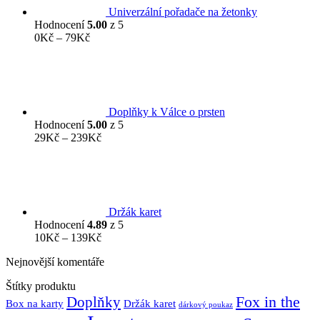
Univerzální pořadače na žetonky
Hodnocení
5.00
z 5
Rozpětí
0
Kč
–
79
Kč
cen:
0Kč
až
79Kč
Doplňky k Válce o prsten
Hodnocení
5.00
z 5
Rozpětí
29
Kč
–
239
Kč
cen:
29Kč
až
239Kč
Držák karet
Hodnocení
4.89
z 5
Rozpětí
10
Kč
–
139
Kč
cen:
Nejnovější komentáře
10Kč
až
Štítky produktu
139Kč
Fox in the
Doplňky
Držák karet
Box na karty
dárkový poukaz