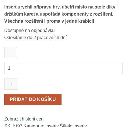
základě
hodnocení
Insert urychlí přípravu hry, ušetří místo na stole díky
zákazníků
držákům karet a uspořádá komponenty z rozšíření.
Všechna rozšíření i proma v jedné krabici!
Dostupné na objednávku
Odesíláme do 2 pracovních dní
Insert:
Hledání
Eldoráda
/
The
Quest
PŘIDAT DO KOŠÍKU
for
El
Dorado
Zobrazit historii cen
+
SKU:
i97
Kategorie:
Inserty
Štítek:
Inserty