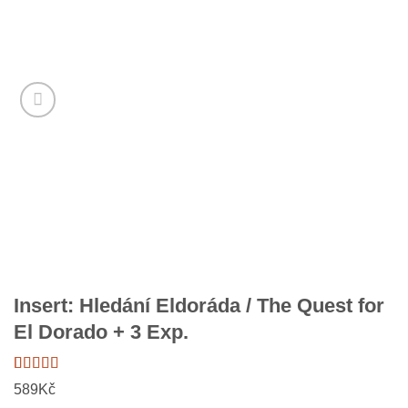
Insert: Hledání Eldoráda / The Quest for
El Dorado + 3 Exp.
Hodnoceno
2
589
Kč
5
z 5 na