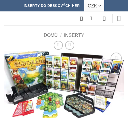
Přeskočit
INSERTY DO DESKOVÝCH HER
na
obsah
DOMŮ
/
INSERTY