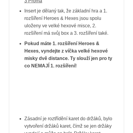
3 Proma
Insert je dělaný tak, že základní hra a 1.
rozšíření Heroes & Hexes jsou spolu
uloženy ve velké hexové misce, 2.
rozšíření má svůj box a 3. rozšíření také.
Pokud máte 1. rozšíření Heroes &
Hexes, vyndejte z víčka velké hexové
misky dvě distance. Ty slouží jen pro ty
co NEMAJÍ 1. rozšíření!
Zásadní je roztřídění karet do držáků, bylo
vytvoření držáků karet, čímž se jen držáky