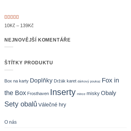
239Kč
Hodnocení
Rozpětí
10
Kč
–
139
Kč
4.89
z 5
cen:
NEJNOVĚJŠÍ KOMENTÁŘE
10Kč
až
139Kč
ŠTÍTKY PRODUKTU
Fox in
Doplňky
Držák karet
Box na karty
dárkový poukaz
Inserty
the Box
Obaly
misky
Frosthaven
mince
Sety obalů
Válečné hry
O nás