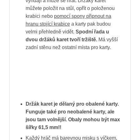
vyndají a může se hrát. Držáky karet
můžete položit na stůl, opřít o položenou
krabici nebo
pomocí spony připnout na
hranu stojící krabice
a karty pak budou
velmi přehledně vidět.
Spodní řada u
dvou držáků karet tvoří tržiště.
Má vyšší
zadní stěnu než ostatní místa pro karty.
Držák karet je dělaný pro obalené karty.
Funguje také pro neobalené karty, ale
jsou tam volnější. Obaly mohou být max
šířky 61,5 mm!!
Každý hráč má barevnou misku s víčkem,