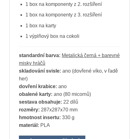
1 box na komponenty z 2. rozšíření
1 box na komponenty z 3. rozšíření
1 box na karty
1 výplňový box na cokoli
standardní barva:
Metalická černá + barevné
misky hráčů
skladování svisle:
ano (dovřené víko, v řadě
her)
dovření krabice:
ano
obalené karty:
ano (80 micornů)
sestava obsahuje:
22 dílů
rozměry:
287x287x70 mm
hmotnost insertu:
330 g
materiál:
PLA