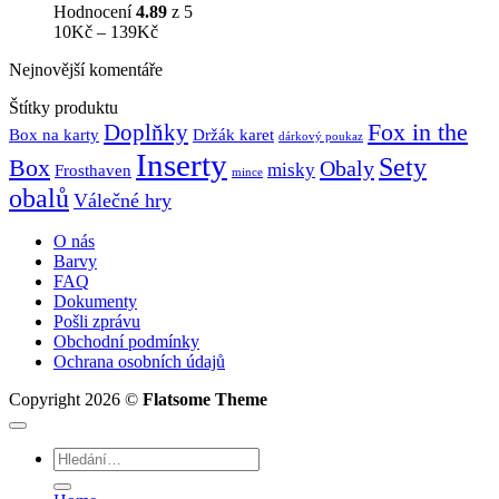
Hodnocení
4.89
z 5
Rozpětí
10
Kč
–
139
Kč
cen:
Nejnovější komentáře
10Kč
až
Štítky produktu
139Kč
Fox in the
Doplňky
Držák karet
Box na karty
dárkový poukaz
Inserty
Sety
Box
Obaly
misky
Frosthaven
mince
obalů
Válečné hry
O nás
Barvy
FAQ
Dokumenty
Pošli zprávu
Obchodní podmínky
Ochrana osobních údajů
Copyright 2026 ©
Flatsome Theme
Hledat: