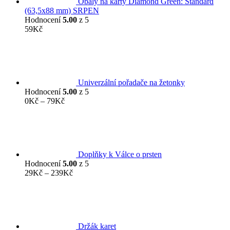
Obaly na karty Diamond Green: Standard
(63,5x88 mm) SRPEN
Hodnocení
5.00
z 5
59
Kč
Univerzální pořadače na žetonky
Hodnocení
5.00
z 5
Rozpětí
0
Kč
–
79
Kč
cen:
0Kč
až
79Kč
Doplňky k Válce o prsten
Hodnocení
5.00
z 5
Rozpětí
29
Kč
–
239
Kč
cen:
29Kč
až
239Kč
Držák karet