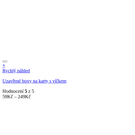
+
Tento
Rychlý náhled
produkt
Uzavřené boxy na karty s víčkem
má
více
Hodnocení
5
z 5
variant.
Rozpětí
59
Kč
–
249
Kč
Možnosti
cen:
lze
59Kč
vybrat
až
na
249Kč
stránce
produktu