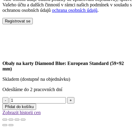
Vašeho účtu a dalších činností v rámci našich podmínek v souladu s
ochranou osobních údajů
ochrana osobních údajů
.
Registrovat se
Obaly na karty Diamond Blue: European Standard (59×92
mm)
Skladem (dostupné na objednávku)
Odesíláme do 2 pracovních dní
Obaly
na
Přidat do košíku
karty
Zobrazit historii cen
Diamond
Blue:
European
Standard