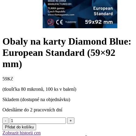
Obaly na karty Diamond Blue:
European Standard (59×92
mm)
59
Kč
(tloušťka 80 mikronů, 100 ks v balení)
Skladem (dostupné na objednávku)
Odesíláme do 2 pracovních dní
Obaly
na
Přidat do košíku
karty
Zobrazit historii cen