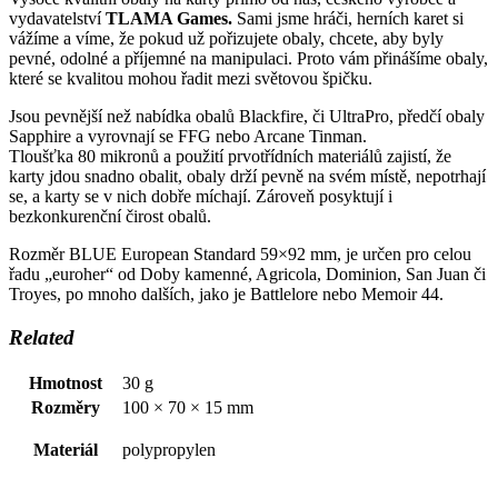
vydavatelství
TLAMA Games.
Sami jsme hráči, herních karet si
vážíme a víme, že pokud už pořizujete obaly, chcete, aby byly
pevné, odolné a příjemné na manipulaci. Proto vám přinášíme obaly,
které se
kvalitou mohou řadit mezi světovou špičku.
Jsou pevnější než nabídka obalů Blackfire, či UltraPro, předčí obaly
Sapphire a vyrovnají se FFG nebo Arcane Tinman.
Tloušťka 80 mikronů a použití prvotřídních materiálů zajistí, že
karty jdou snadno obalit, obaly drží pevně na svém místě, nepotrhají
se, a karty se v nich dobře míchají. Zároveň posyktují i
bezkonkurenční čirost obalů.
Rozměr BLUE European Standard 59×92 mm, je určen pro celou
řadu „euroher“ od Doby kamenné, Agricola, Dominion, San Juan či
Troyes, po mnoho dalších, jako je Battlelore nebo Memoir 44.
Related
Hmotnost
30 g
Rozměry
100 × 70 × 15 mm
Materiál
polypropylen