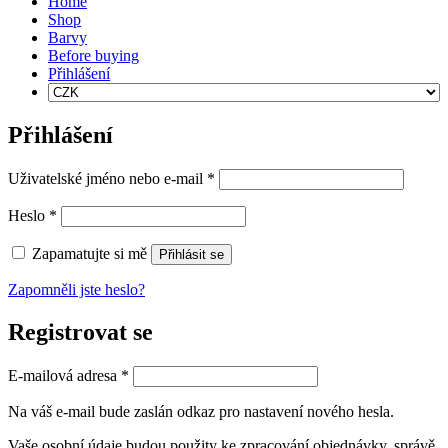
Home
Shop
Barvy
Before buying
Přihlášení
Přihlášení
Povinné
Uživatelské jméno nebo e-mail
*
Povinné
Heslo
*
Zapamatujte si mě
Přihlásit se
Zapomněli jste heslo?
Registrovat se
Povinné
E-mailová adresa
*
Na váš e-mail bude zaslán odkaz pro nastavení nového hesla.
Vaše osobní údaje budou použity ke zpracování objednávky, správě