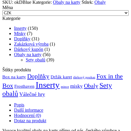
Diamond
SKU:
okDBlue
Kategorie:
Obaly na karty
Štítek:
Obaly
Blue:
Měna
European
Standard
Kategorie
(59x92
mm)
Inserty
(150)
množství
Misky
(7)
Doplňky
(31)
Zakázková výroba
(1)
Dárkový kupón
(1)
Obaly na karty
(56)
Sety obalů
(39)
Štítky produktu
Fox in the
Doplňky
Držák karet
Box na karty
dárkový poukaz
Inserty
Sety
Box
Obaly
misky
Frosthaven
mince
obalů
Válečné hry
Popis
Další informace
Hodnocení (0)
Dotaz na produkt
Vysoce kvalitní obaly na karty přímo od nás, českého výrobce a