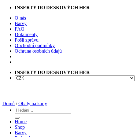
Přeskočit
INSERTY DO DESKOVÝCH HER
na
O nás
obsah
Barvy
FAQ
Dokumenty
Pošli zprávu
Obchodní podmínky
Ochrana osobních údajů
INSERTY DO DESKOVÝCH HER
Domů
/
Obaly na karty
Hledat:
Home
Shop
Barvy