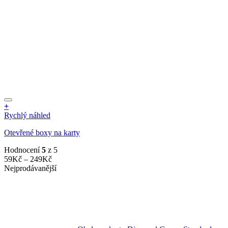
+
Tento
Rychlý náhled
produkt
Otevřené boxy na karty
má
více
Hodnocení
5
z 5
variant.
Rozpětí
59
Kč
–
249
Kč
Možnosti
cen:
Nejprodávanější
lze
59Kč
vybrat
až
na
249Kč
stránce
produktu