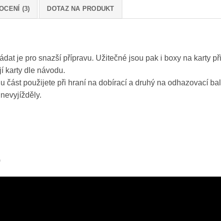
CENÍ (3)
DOTAZ NA PRODUKT
dat je pro snazší přípravu. Užitečné jsou pak i boxy na karty při
jí karty dle návodu.
nu část použijete při hraní na dobírací a druhý na odhazovací ba
 nevyjížděly.
)