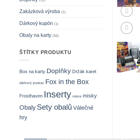
(31)
Zakázková výroba
(1)
Dárkový kupón
(1)
Obaly na karty
(56)
ŠTÍTKY PRODUKTU
Doplňky
Držák karet
Box na karty
Fox in the Box
dárkový poukaz
Inserty
misky
Frosthaven
mince
Sety obalů
Obaly
Válečné
hry