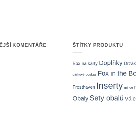
ĚJŠÍ KOMENTÁŘE
ŠTÍTKY PRODUKTU
Doplňky
Držák
Box na karty
Fox in the B
dárkový poukaz
Inserty
Frosthaven
mince
Sety obalů
Obaly
Vále