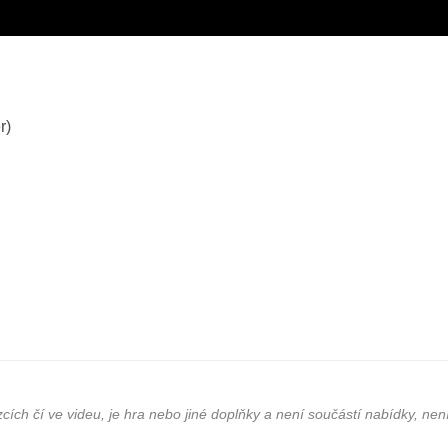
r)
cích čí ve videu, je hra nebo jiné doplňky a není součástí nabídky, není