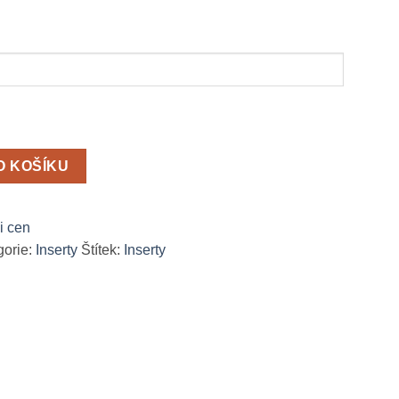
O KOŠÍKU
ii cen
gorie:
Inserty
Štítek:
Inserty