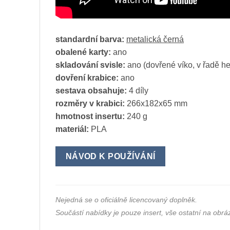
standardní barva:
metalická černá
obalené karty:
ano
skladování svisle:
ano (dovřené víko, v řadě he
dovření krabice:
ano
sestava obsahuje:
4 díly
rozměry v krabici:
266x182x65 mm
hmotnost insertu:
240 g
materiál:
PLA
NÁVOD K POUŽÍVÁNÍ
Nejedná se o oficiálně licencovaný doplněk.
Součástí nabídky je pouze insert, vše ostatní na obráz