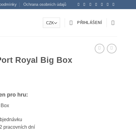
podmínky
Ochrana osobních údajů
PŘIHLÁŠENÍ
 Port Royal Big Box
čen pro hru:
g Box
objednávku
2 pracovních dní