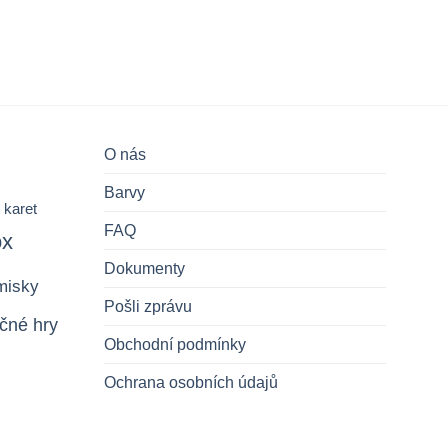
O nás
Barvy
 karet
FAQ
ox
Dokumenty
misky
Pošli zprávu
čné hry
Obchodní podmínky
Ochrana osobních údajů