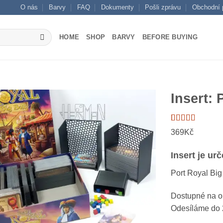
O nás
Barvy
FAQ
Dokumenty
Pošli zprávu
Obchodní 
HOME
SHOP
BARVY
BEFORE BUYING
Insert:
Hodnoceno
3
369
Kč
5
z 5 na
základě
hodnocení
Insert je ur
zákazníků
Port Royal Bi
Dostupné na 
Odesíláme do 