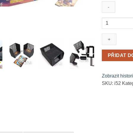
Insert:
Port
Royal
Big
Box
množství
PŘIDAT D
Zobrazit histor
SKU:
i52
Kate