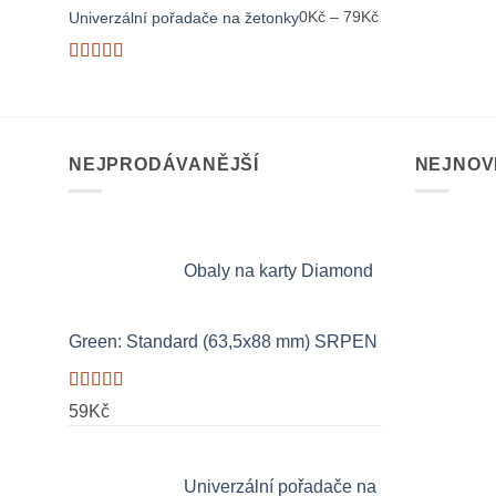
Rozpětí
0
Kč
–
79
Kč
Univerzální pořadače na žetonky
cen:
0Kč
Hodnocení
až
5
z 5
79Kč
NEJPRODÁVANĚJŠÍ
NEJNOV
Obaly na karty Diamond
Green: Standard (63,5x88 mm) SRPEN
Hodnocení
59
Kč
5.00
z 5
Univerzální pořadače na