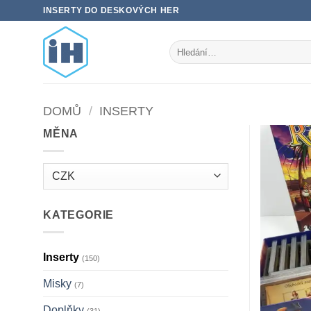
Přeskočit
INSERTY DO DESKOVÝCH HER
na
obsah
Hledat:
DOMŮ
/
INSERTY
MĚNA
KATEGORIE
Inserty
(150)
Misky
(7)
Doplňky