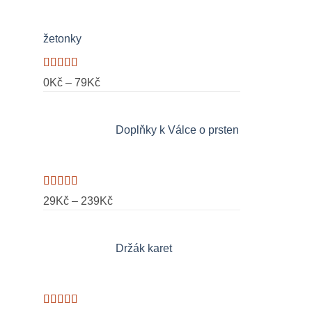
žetonky
Hodnocení
Rozpětí
0
Kč
–
79
Kč
5.00
z 5
cen:
0Kč
Doplňky k Válce o prsten
až
79Kč
Hodnocení
Rozpětí
29
Kč
–
239
Kč
5.00
z 5
cen:
29Kč
Držák karet
až
239Kč