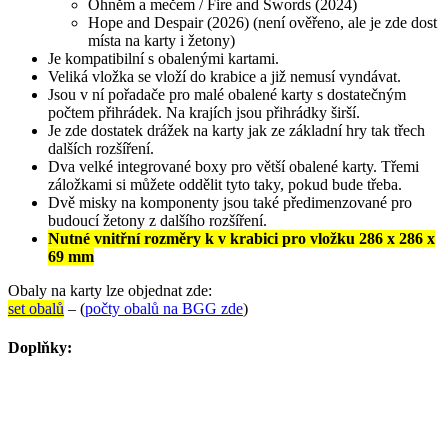
Ohněm a mečem / Fire and Swords (2024)
Hope and Despair (2026) (není ověřeno, ale je zde dost
místa na karty i žetony)
Je kompatibilní s obalenými kartami.
Veliká vložka se vloží do krabice a již nemusí vyndávat.
Jsou v ní pořadače pro malé obalené karty s dostatečným
počtem přihrádek. Na krajích jsou přihrádky širší.
Je zde dostatek drážek na karty jak ze základní hry tak třech
dalších rozšíření.
Dva velké integrované boxy pro větší obalené karty. Třemi
záložkami si můžete oddělit tyto taky, pokud bude třeba.
Dvě misky na komponenty jsou také předimenzované pro
budoucí žetony z dalšího rozšíření.
Nutné vnitřní rozměry k v krabici pro vložku 286 x 286 x
69 mm
Obaly na karty lze objednat zde:
set obalů
– (
počty obalů na BGG zde
)
Doplňky: