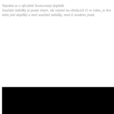
Nejedná se o oficiálně licencovaný doplněk.
Součástí nabídky je pouze insert, vše ostatní na obrázcích čí ve videu, je hra
nebo jiné doplňky a není součástí nabídky, není-li uvedeno jinak.