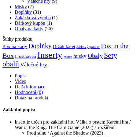
Válečné hry
(9)
Misky
(7)
Doplňky
(31)
Zakázková výroba
(1)
Dárkový kupón
(1)
Obaly na karty
(56)
Štítky produktu
Fox in the
Doplňky
Držák karet
Box na karty
dárkový poukaz
Inserty
Sety
Box
Obaly
misky
Frosthaven
mince
obalů
Válečné hry
Popis
Video
Další informace
Hodnocení (0)
Dotaz na produkt
Základní popis:
Insert je určen pro základní hru Válka o prsten: Karetní hra /
War of the Ring: The Card Game (2022) a rozšíření:
Proti stínu / Against the Shadow (2023)