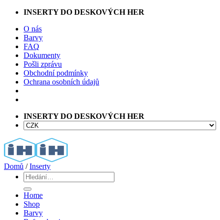
Přeskočit
INSERTY DO DESKOVÝCH HER
na
O nás
obsah
Barvy
FAQ
Dokumenty
Pošli zprávu
Obchodní podmínky
Ochrana osobních údajů
INSERTY DO DESKOVÝCH HER
Domů
/
Inserty
Hledat:
Home
Shop
Barvy