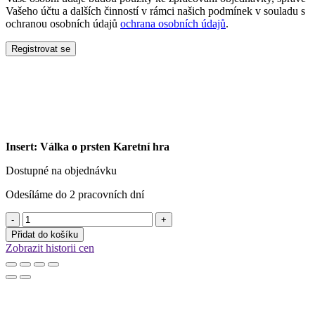
Vašeho účtu a dalších činností v rámci našich podmínek v souladu s
ochranou osobních údajů
ochrana osobních údajů
.
Registrovat se
Insert: Válka o prsten Karetní hra
Dostupné na objednávku
Odesíláme do 2 pracovních dní
Insert:
Válka
Přidat do košíku
o
Zobrazit historii cen
prsten
Karetní
hra
množství