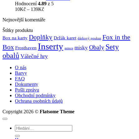
Hodnocení
4.89
z 5
Rozpětí
10
Kč
–
139
Kč
cen:
Nejnovější komentáře
10Kč
až
Štítky produktu
139Kč
Fox in the
Doplňky
Držák karet
Box na karty
dárkový poukaz
Inserty
Sety
Box
Obaly
misky
Frosthaven
mince
obalů
Válečné hry
O nás
Barvy
FAQ
Dokumenty
Pošli zprávu
Obchodní podmínky
Ochrana osobních údajů
Copyright 2026 ©
Flatsome Theme
Hledat: