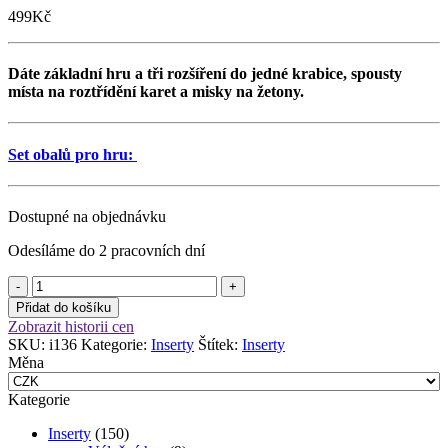
499
Kč
Dáte základní hru a tři rozšíření do jedné krabice, spousty
místa na roztřídění karet a misky na žetony.
Set obalů pro hru
:
Dostupné na objednávku
Odesíláme do 2 pracovních dní
Insert:
Válka
Přidat do košíku
o
Zobrazit historii cen
prsten
SKU:
i136
Kategorie:
Inserty
Štítek:
Inserty
Karetní
Měna
hra
množství
Kategorie
Inserty
(150)