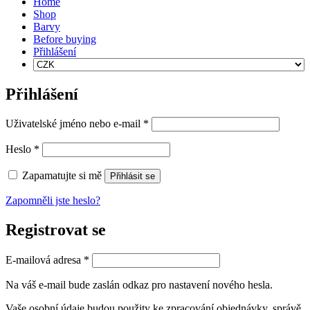
Home
Shop
Barvy
Before buying
Přihlášení
Přihlášení
Povinné
Uživatelské jméno nebo e-mail
*
Povinné
Heslo
*
Zapamatujte si mě
Přihlásit se
Zapomněli jste heslo?
Registrovat se
Povinné
E-mailová adresa
*
Na váš e-mail bude zaslán odkaz pro nastavení nového hesla.
Vaše osobní údaje budou použity ke zpracování objednávky, správě