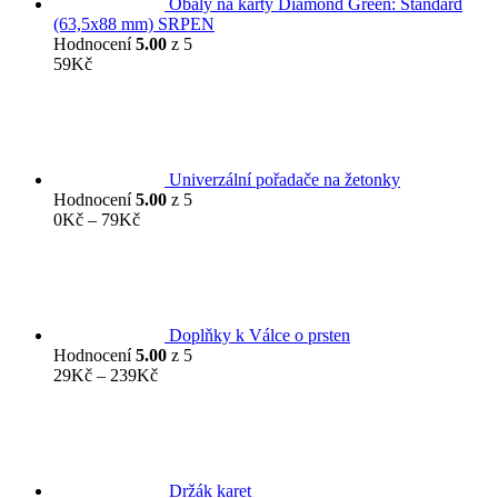
Obaly na karty Diamond Green: Standard
(63,5x88 mm) SRPEN
Hodnocení
5.00
z 5
59
Kč
Univerzální pořadače na žetonky
Hodnocení
5.00
z 5
Rozpětí
0
Kč
–
79
Kč
cen:
0Kč
až
79Kč
Doplňky k Válce o prsten
Hodnocení
5.00
z 5
Rozpětí
29
Kč
–
239
Kč
cen:
29Kč
až
239Kč
Držák karet