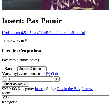
Insert: Pax Pamir
Hodnoceno
4.5
z 5 na základě
8
hodnocení zákazníků
Rozpětí
119
Kč
–
359
Kč
cen:
119Kč
Insert je určen pro hru:
až
359Kč
Pax Pamir (druhá edice)
Barva
Varianty
Vyčistit
Insert:
Pax
Přidat do košíku
Pamir
SKU:
i03
Kategorie:
Inserty
Štítky:
Fox in the Box
,
Inserty
množství
Měna
Kategorie