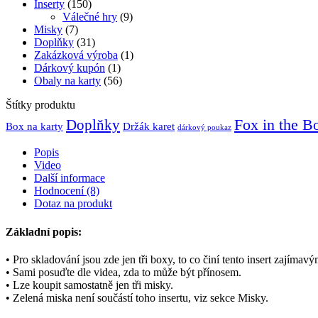
Inserty
(150)
Válečné hry
(9)
Misky
(7)
Doplňky
(31)
Zakázková výroba
(1)
Dárkový kupón
(1)
Obaly na karty
(56)
Štítky produktu
Fox in the B
Doplňky
Držák karet
Box na karty
dárkový poukaz
Popis
Video
Další informace
Hodnocení (8)
Dotaz na produkt
Základní popis:
• Pro skladování jsou zde jen tři boxy, to co činí tento insert zajímav
• Sami posuďte dle videa, zda to může být přínosem.
• Lze koupit samostatně jen tři misky.
• Zelená miska není součástí toho insertu, viz sekce Misky.