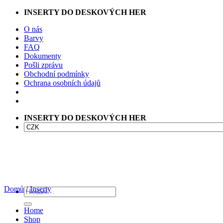
Přeskočit
INSERTY DO DESKOVÝCH HER
na
O nás
obsah
Barvy
FAQ
Dokumenty
Pošli zprávu
Obchodní podmínky
Ochrana osobních údajů
INSERTY DO DESKOVÝCH HER
Domů
/
Inserty
Hledat:
Home
Shop