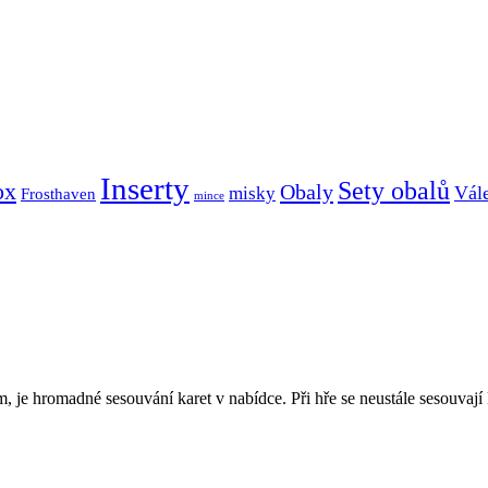
Inserty
Sety obalů
ox
Obaly
Vál
misky
Frosthaven
mince
ým, je hromadné sesouvání karet v nabídce. Při hře se neustále sesouvají 