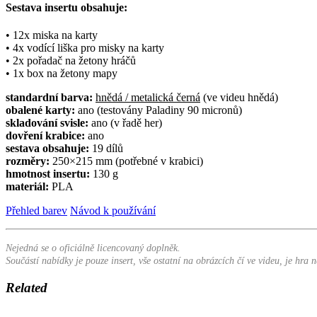
Sestava insertu obsahuje:
• 12x miska na karty
• 4x vodící liška pro misky na karty
• 2x pořadač na žetony hráčů
• 1x box na žetony mapy
standardní barva:
hnědá / metalická černá
(ve videu hnědá)
obalené karty:
ano (testovány Paladiny 90 micronů)
skladování svisle:
ano (v řadě her)
dovření krabice:
ano
sestava obsahuje:
19 dílů
rozměry:
250×215 mm (potřebné v krabici)
hmotnost insertu:
130 g
materiál:
PLA
Přehled barev
Návod k používání
Nejedná se o oficiálně licencovaný doplněk.
Součástí nabídky je pouze insert, vše ostatní na obrázcích čí ve videu, je hra 
Related