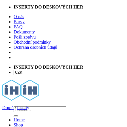
Přeskočit
INSERTY DO DESKOVÝCH HER
na
O nás
obsah
Barvy
FAQ
Dokumenty
Pošli zprávu
Obchodní podmínky
Ochrana osobních údajů
INSERTY DO DESKOVÝCH HER
Domů
/
Inserty
Hledat:
Home
Shop