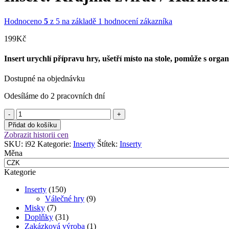
Hodnoceno
5
z 5 na základě
1
hodnocení zákazníka
199
Kč
Insert urychlí přípravu hry, ušetří místo na stole, pomůže s organ
Dostupné na objednávku
Odesíláme do 2 pracovních dní
Insert:
Krajina
Přidat do košíku
zvířat
Zobrazit historii cen
/
SKU:
i92
Kategorie:
Inserty
Štítek:
Inserty
Harmonies
Měna
množství
Kategorie
Inserty
(150)
Válečné hry
(9)
Misky
(7)
Doplňky
(31)
Zakázková výroba
(1)