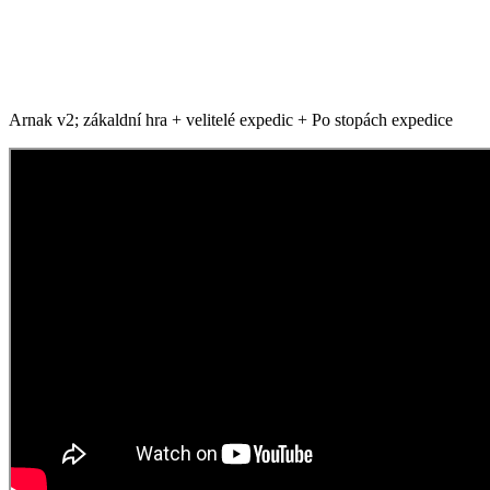
Arnak v2; zákaldní hra + velitelé expedic + Po stopách expedice