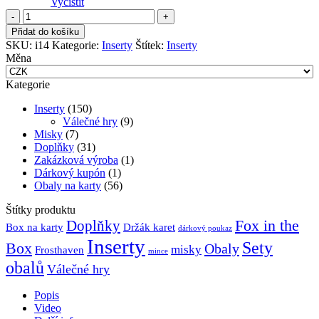
Vyčistit
Insert:
Arnak
Přidat do košíku
+
SKU:
i14
Kategorie:
Inserty
Štítek:
Inserty
rozšíření
Měna
množství
Kategorie
Inserty
(150)
Válečné hry
(9)
Misky
(7)
Doplňky
(31)
Zakázková výroba
(1)
Dárkový kupón
(1)
Obaly na karty
(56)
Štítky produktu
Fox in the
Doplňky
Držák karet
Box na karty
dárkový poukaz
Inserty
Sety
Box
Obaly
misky
Frosthaven
mince
obalů
Válečné hry
Popis
Video