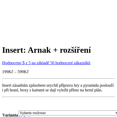
Insert: Arnak + rozšíření
Hodnoceno
5
z 5 na základě
50
hodnocení zákazníků
Rozpětí
199
Kč
–
599
Kč
cen:
199Kč
Insert zásadním způsobem urychlí přípravu hry a pyramida poslouží
až
i při hraní, boxy s kartami se dají vyložit přímo na herní plán.
599Kč
Varianta