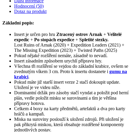
Další informace
Hodnocení (50)
Dotaz na produkt
Základní popis:
Insert je určen pro hru
Ztracený ostrov Arnak
+
Velitelé
expedic
+
Po stopách expedice
+
Spletité stezky.
Lost Ruins of Arnak (2020) + Expedition Leaders (2021) +
The Missing Expedition (2023) + Twisted Paths (2025)
Pokud nějaké rozšíření nemáte, zásadně to nevadí.
Insert zásadním způsobem urychlí přípravu hry.
Všechna tři rozšíření se vejdou do základní krabice, ovšem se
zvednutým víkem 3 cm. Proto k insertu dostanete i
gumu na
krabici
.
Pokud máte již starší insert verze 2 stačí dokoupit update.
Uložení je ve videu níže.
Dominantní držák pro zásoby stačí vyndat a položit pod herní
plán, vedle položit misku se surovinami a tím je většina
přípravy hotova.
Celkem 4 boxy na karty předmětů, artefaktů a dva pro karty
hráčů a kampaň.
Miska na suroviny poslouží k uložení zdrojů. Při uložení je
pak přikrytá miskou, která obsahuje rozdělené komponenty
jednotlivých postav.