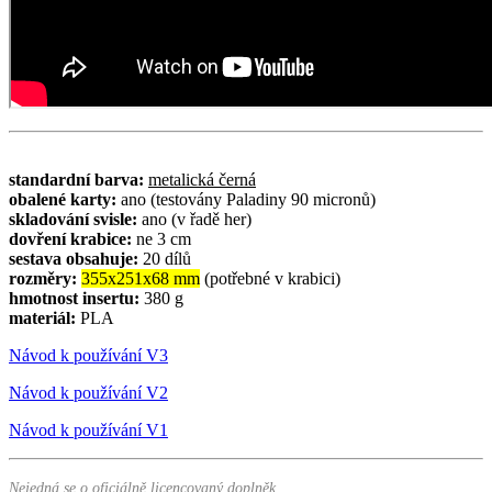
standardní barva:
metalická černá
obalené karty:
ano (testovány Paladiny 90 micronů)
skladování svisle:
ano (v řadě her)
dovření krabice:
ne 3 cm
sestava obsahuje:
20 dílů
rozměry:
355x251x68 mm
(potřebné v krabici)
hmotnost insertu:
380 g
materiál:
PLA
Návod k používání V3
Návod k používání V2
Návod k používání V1
Nejedná se o oficiálně licencovaný doplněk.