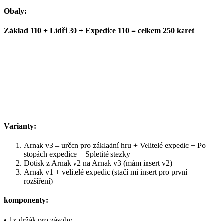
Obaly:
Základ
110 + Lídři 30 + Expedice 110 = celkem 250 karet
Varianty:
Arnak v3 – určen pro základní hru + Velitelé expedic + Po
stopách expedice + Spletité stezky
Dotisk z Arnak v2 na Arnak v3 (mám insert v2)
Arnak v1 + velitelé expedic (stačí mi insert pro první
rozšíření)
komponenty:
• 1x držák pro zásoby