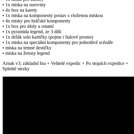
• 1x miska na suroviny
• 4x box na karety
• 1x miska na komponenty postav s vloženou miskou
• 4x misky pro hráčské komponenty
• 1x box pro idoly a ostatní
• 1x pyramida legend, ze 3 dílů
• 1x držák solo kartičky (pojme i fialové promo)
• 1x miska na speciální komponenty pro jednotlivé scénáře
• miska na temné destičky
• miska na žetony legend
Arnak v3; základní hra + Velitelé expedic + Po stopách expedice +
Spletité stezky