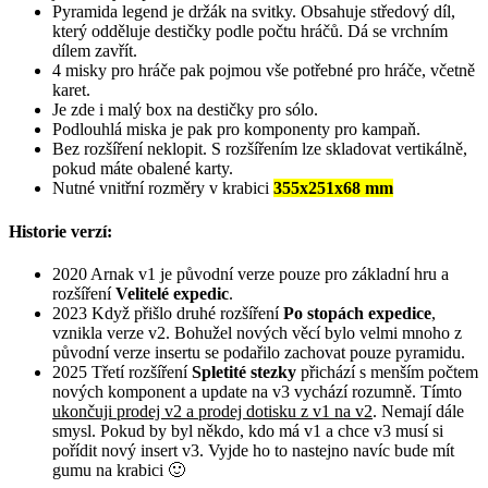
Pyramida legend je držák na svitky. Obsahuje středový díl,
který odděluje destičky podle počtu hráčů. Dá se vrchním
dílem zavřít.
4 misky pro hráče pak pojmou vše potřebné pro hráče, včetně
karet.
Je zde i malý box na destičky pro sólo.
Podlouhlá miska je pak pro komponenty pro kampaň.
Bez rozšíření neklopit. S rozšířením lze skladovat vertikálně,
pokud máte obalené karty.
Nutné vnitřní rozměry v krabici
355x251x68
mm
Historie verzí:
2020 Arnak v1 je původní verze pouze pro základní hru a
rozšíření
Velitelé expedic
.
2023 Když přišlo druhé rozšíření
Po stopách expedice
,
vznikla verze v2. Bohužel nových věcí bylo velmi mnoho z
původní verze insertu se podařilo zachovat pouze pyramidu.
2025 Třetí rozšíření
Spletité stezky
přichází s menším počtem
nových komponent a update na v3 vychází rozumně. Tímto
ukončuji prodej v2 a prodej dotisku z v1 na v2
. Nemají dále
smysl. Pokud by byl někdo, kdo má v1 a chce v3 musí si
pořídit nový insert v3. Vyjde ho to nastejno navíc bude mít
gumu na krabici 🙂