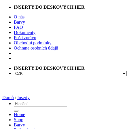
Přeskočit
INSERTY DO DESKOVÝCH HER
na
O nás
obsah
Barvy
FAQ
Dokumenty
Pošli zprávu
Obchodní podmínky
Ochrana osobních údajů
INSERTY DO DESKOVÝCH HER
Domů
/
Inserty
Hledat:
Home
Shop
Barvy