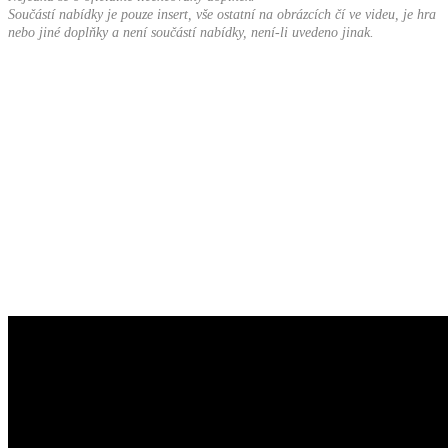
Součástí nabídky je pouze insert, vše ostatní na obrázcích čí ve videu, je hra
nebo jiné doplňky a není součástí nabídky, není-li uvedeno jinak.