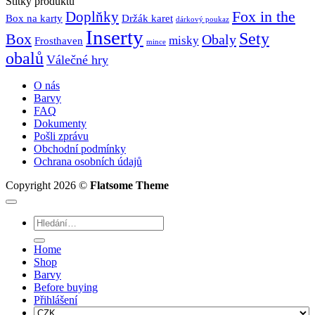
Štítky produktu
139Kč
Fox in the
Doplňky
Držák karet
Box na karty
dárkový poukaz
Inserty
Sety
Box
Obaly
misky
Frosthaven
mince
obalů
Válečné hry
O nás
Barvy
FAQ
Dokumenty
Pošli zprávu
Obchodní podmínky
Ochrana osobních údajů
Copyright 2026 ©
Flatsome Theme
Hledat:
Home
Shop
Barvy
Before buying
Přihlášení