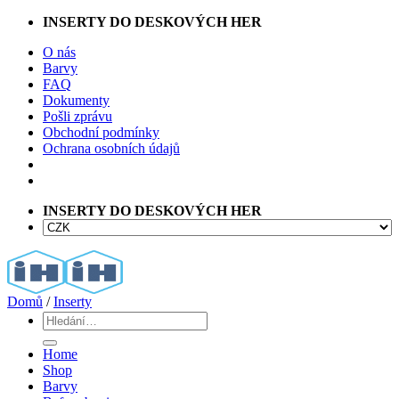
Přeskočit
INSERTY DO DESKOVÝCH HER
na
O nás
obsah
Barvy
FAQ
Dokumenty
Pošli zprávu
Obchodní podmínky
Ochrana osobních údajů
INSERTY DO DESKOVÝCH HER
Domů
/
Inserty
Hledat:
Home
Shop
Barvy