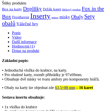
Štítky produktu
Fox in the
Doplňky
Držák karet
Box na karty
dárkový poukaz
Inserty
Sety
Box
Obaly
misky
Frosthaven
mince
obalů
Válečné hry
Popis
Video
Další informace
Hodnocení (1)
Dotaz na produkt
Základní popis:
• Jednoduchá vložka do krabice, na karty.
• Pro obalené karty, rozměr přihrádky je 97x69mm.
• Obsahuje dvě misky ve tvaru amfory pro komponenty hráčů.
• Obaly na karty lze objednat zde
63,5×88 mm
– 16 karet
Sestava insertu obsahuje:
• 1x vložka do krabice