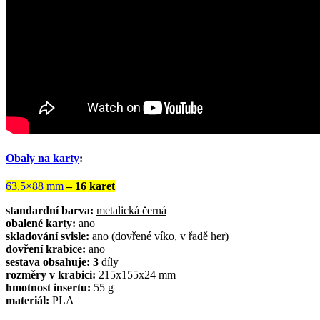
Obaly na karty
:
63,5×88 mm
– 16 karet
standardní barva:
metalická černá
obalené karty:
ano
skladování svisle:
ano (dovřené víko, v řadě her)
dovření krabice:
ano
sestava obsahuje: 3
díly
rozměry v krabici:
215x155x24 mm
hmotnost insertu:
55 g
materiál:
PLA