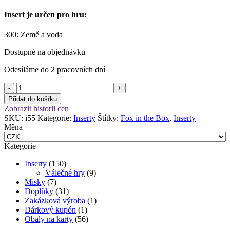
Insert je určen pro hru:
300: Země a voda
Dostupné na objednávku
Odesíláme do 2 pracovních dní
Insert:
300:
Přidat do košíku
Země
Zobrazit historii cen
a
SKU:
i55
Kategorie:
Inserty
Štítky:
Fox in the Box
,
Inserty
voda
Měna
množství
Kategorie
Inserty
(150)
Válečné hry
(9)
Misky
(7)
Doplňky
(31)
Zakázková výroba
(1)
Dárkový kupón
(1)
Obaly na karty
(56)