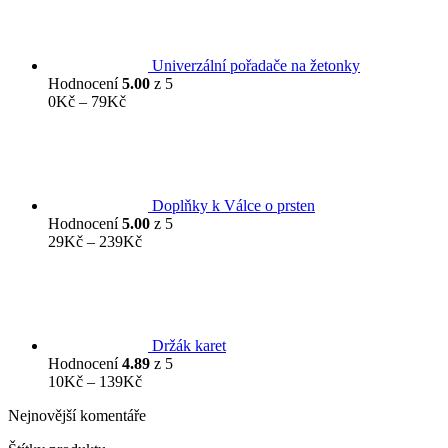
Univerzální pořadače na žetonky
Hodnocení
5.00
z 5
Rozpětí
0
Kč
–
79
Kč
cen:
0Kč
až
79Kč
Doplňky k Válce o prsten
Hodnocení
5.00
z 5
Rozpětí
29
Kč
–
239
Kč
cen:
29Kč
až
239Kč
Držák karet
Hodnocení
4.89
z 5
Rozpětí
10
Kč
–
139
Kč
cen:
Nejnovější komentáře
10Kč
až