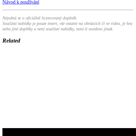
Návod k používání
Nejedná se o oficiálně licencovaný doplněk.
Součástí nabídky je pouze insert, vše ostatní na obrázcích čí ve videu, je hra
nebo jiné doplňky a není součástí nabídky, není-li uvedeno jinak.
Related