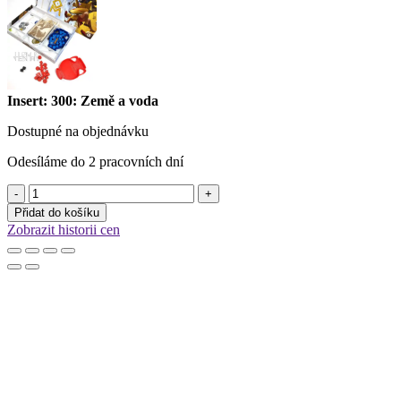
Insert: 300: Země a voda
Dostupné na objednávku
Odesíláme do 2 pracovních dní
Insert:
300:
Přidat do košíku
Země
Zobrazit historii cen
a
voda
množství