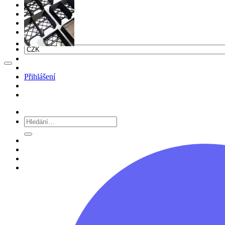
Home
Shop
Barvy
Before buying
Přihlášení
Hledat: