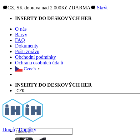
🚚CZ, SK doprava nad 2.000Kč ZDARMA🚚
Skrýt
Přeskočit
INSERTY DO DESKOVÝCH HER
na
O nás
obsah
Barvy
FAQ
Dokumenty
Pošli zprávu
Obchodní podmínky
Ochrana osobních údajů
Czech
▼
INSERTY DO DESKOVÝCH HER
Domů
/
Doplňky
Hledat: