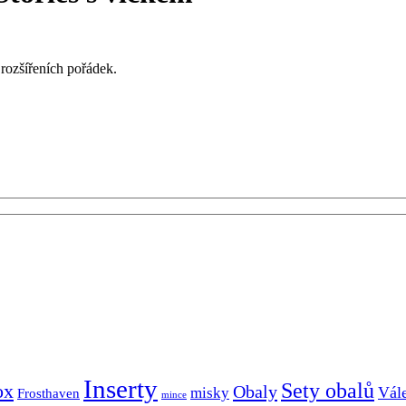
 rozšířeních pořádek.
Inserty
Sety obalů
ox
Obaly
Vál
misky
Frosthaven
mince