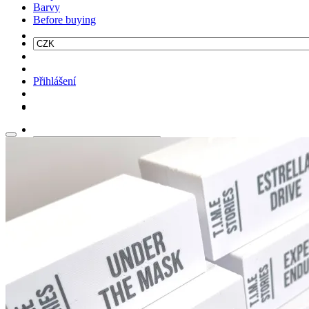
Barvy
Before buying
Přihlášení
Hledat: