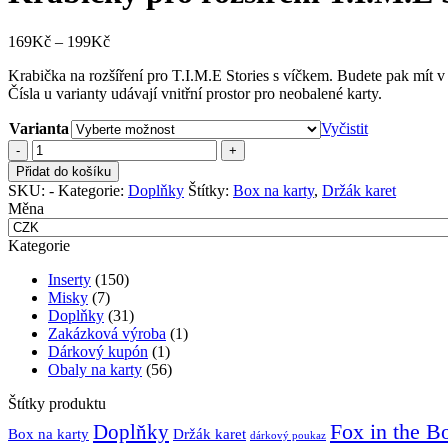
Rozpětí
169
Kč
–
199
Kč
cen:
Krabička na rozšíření pro T.I.M.E Stories s víčkem. Budete pak mít v
169Kč
Čísla u varianty udávají vnitřní prostor pro neobalené karty.
až
199Kč
Varianta
Vyčistit
Krabičky
pro
Přidat do košíku
rozšíření
SKU:
-
Kategorie:
Doplňky
Štítky:
Box na karty
,
Držák karet
T.I.M.E
Měna
Stories
s
Kategorie
víčkem
množství
Inserty
(150)
Misky
(7)
Doplňky
(31)
Zakázková výroba
(1)
Dárkový kupón
(1)
Obaly na karty
(56)
Štítky produktu
Fox in the B
Doplňky
Držák karet
Box na karty
dárkový poukaz