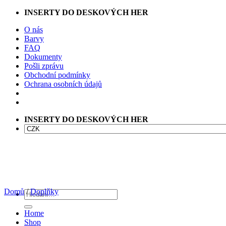
Přeskočit
INSERTY DO DESKOVÝCH HER
na
O nás
obsah
Barvy
FAQ
Dokumenty
Pošli zprávu
Obchodní podmínky
Ochrana osobních údajů
INSERTY DO DESKOVÝCH HER
Domů
/
Doplňky
Hledat:
Home
Shop