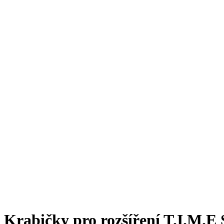
Krabičky pro rozšíření T.I.M.E 