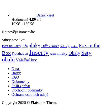
až
239Kč
Držák karet
Hodnocení
4.89
z 5
Rozpětí
10
Kč
–
139
Kč
cen:
Nejnovější komentáře
10Kč
až
Štítky produktu
139Kč
Fox in the
Doplňky
Držák karet
Box na karty
dárkový poukaz
Inserty
Sety
Box
Obaly
misky
Frosthaven
mince
obalů
Válečné hry
O nás
Barvy
FAQ
Dokumenty
Pošli zprávu
Obchodní podmínky
Ochrana osobních údajů
Copyright 2026 ©
Flatsome Theme