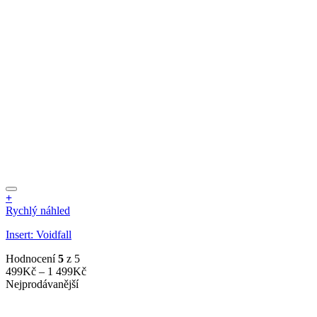
+
Tento
Rychlý náhled
produkt
Insert: Voidfall
má
více
Hodnocení
5
z 5
variant.
Rozpětí
499
Kč
–
1 499
Kč
Možnosti
cen:
Nejprodávanější
lze
499Kč
vybrat
až
na