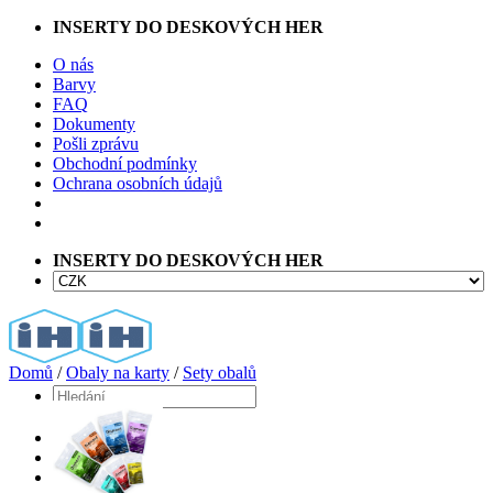
Přeskočit
INSERTY DO DESKOVÝCH HER
na
O nás
obsah
Barvy
FAQ
Dokumenty
Pošli zprávu
Obchodní podmínky
Ochrana osobních údajů
INSERTY DO DESKOVÝCH HER
Domů
/
Obaly na karty
/
Sety obalů
Hledat:
Home
Shop
Barvy