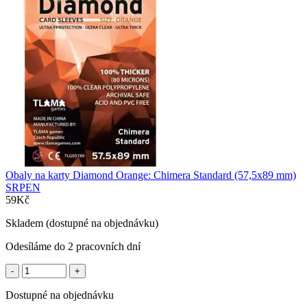
Obaly na karty Diamond Orange: Chimera Standard (57,5x89 mm)
SRPEN
59
Kč
Skladem (dostupné na objednávku)
Odesíláme do 2 pracovních dní
Obaly
na
karty
Dostupné na objednávku
Diamond