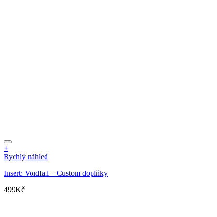
+
Rychlý náhled
Insert: Voidfall – Custom doplňky
499
Kč