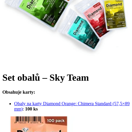
Set obalů – Sky Team
Obsahuje karty:
Obaly na karty Diamond Orange: Chimera Standard (57,5×89
mm)
:
100 ks