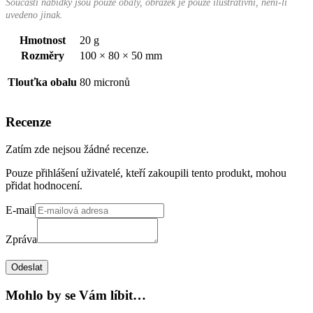
Součástí nabídky jsou pouze obaly, obrázek je pouze ilustrativní, není-li
uvedeno jinak.
Hmotnost
20 g
Rozměry
100 × 80 × 50 mm
Tlouťka obalu
80 micronů
Recenze
Zatím zde nejsou žádné recenze.
Pouze přihlášení uživatelé, kteří zakoupili tento produkt, mohou
přidat hodnocení.
E-mail
Zpráva
Odeslat
Mohlo by se Vám líbit…