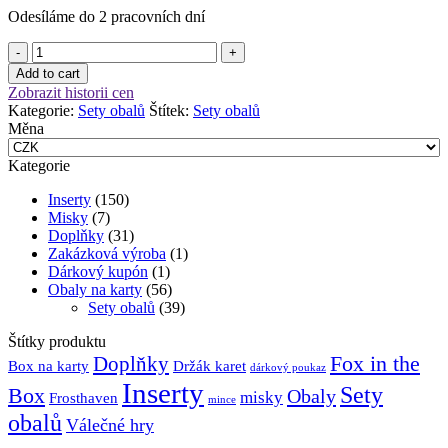
Odesíláme do 2 pracovních dní
Orange:
Chimera
Set
Standard
obalů
(57,5x89
Add to cart
-
mm)
Zobrazit historii cen
Sky
SRPEN
Kategorie:
Sety obalů
Štítek:
Sety obalů
Team
množství
Měna
množství
Kategorie
Inserty
(150)
Misky
(7)
Doplňky
(31)
Zakázková výroba
(1)
Dárkový kupón
(1)
Obaly na karty
(56)
Sety obalů
(39)
Štítky produktu
Fox in the
Doplňky
Držák karet
Box na karty
dárkový poukaz
Inserty
Sety
Box
Obaly
misky
Frosthaven
mince
obalů
Válečné hry