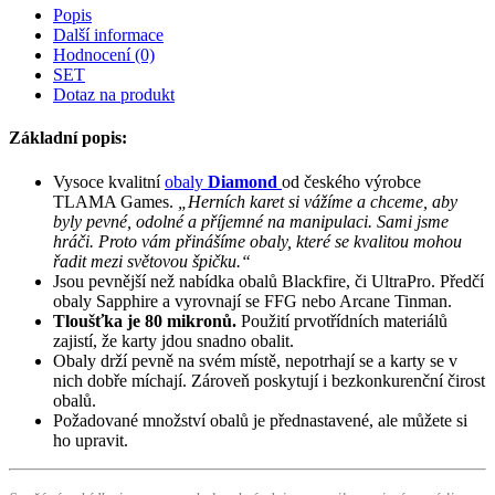
Popis
Další informace
Hodnocení (0)
SET
Dotaz na produkt
Základní popis:
Vysoce kvalitní
obaly
Diamond
od českého výrobce
TLAMA Games.
„Herních karet si vážíme a chceme, aby
byly pevné, odolné a příjemné na manipulaci. Sami jsme
hráči. Proto vám přinášíme obaly, které se
kvalitou mohou
řadit mezi světovou špičku.“
Jsou pevnější než nabídka obalů Blackfire, či UltraPro. Předčí
obaly Sapphire a vyrovnají se FFG nebo Arcane Tinman.
Tloušťka je 80 mikronů.
Použití prvotřídních materiálů
zajistí, že karty jdou snadno obalit.
Obaly drží pevně na svém místě, nepotrhají se a karty se v
nich dobře míchají. Zároveň poskytují i bezkonkurenční čirost
obalů.
Požadované množství obalů je přednastavené, ale můžete si
ho upravit.