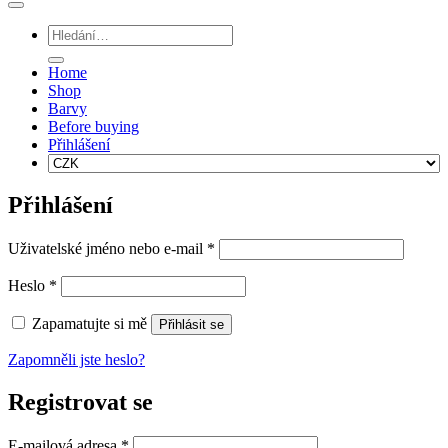
Hledat:
Home
Shop
Barvy
Before buying
Přihlášení
Přihlášení
Povinné
Uživatelské jméno nebo e-mail
*
Povinné
Heslo
*
Zapamatujte si mě
Přihlásit se
Zapomněli jste heslo?
Registrovat se
Povinné
E-mailová adresa
*