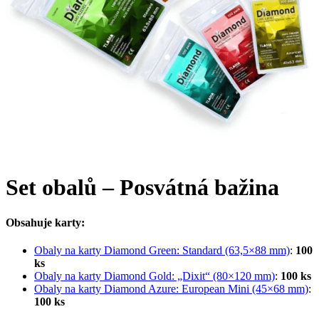
Set obalů – Posvátná bažina
Obsahuje karty:
Obaly na karty Diamond Green: Standard (63,5×88 mm)
:
100
ks
Obaly na karty Diamond Gold: „Dixit“ (80×120 mm)
:
100 ks
Obaly na karty Diamond Azure: European Mini (45×68 mm)
:
100 ks