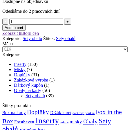
karty
Dostupné na objednávku
Diamond
Odesíláme do 2 pracovních dní
Azure:
European
Set
Mini
obalů
(45x68
Add to cart
-
mm)
Zobrazit historii cen
Posvátná
množství
Kategorie:
Sety obalů
Štítek:
Sety obalů
bažina
Měna
množství
Kategorie
Inserty
(150)
Misky
(7)
Doplňky
(31)
Zakázková výroba
(1)
Dárkový kupón
(1)
Obaly na karty
(56)
Sety obalů
(39)
Štítky produktu
Fox in the
Doplňky
Držák karet
Box na karty
dárkový poukaz
Inserty
Sety
Box
Obaly
misky
Frosthaven
mince
obalů
Válečné hry