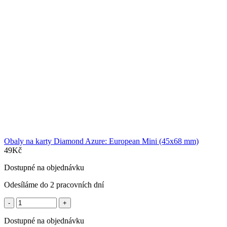
Obaly na karty Diamond Azure: European Mini (45x68 mm)
49
Kč
Dostupné na objednávku
Odesíláme do 2 pracovních dní
Obaly
na
karty
Dostupné na objednávku