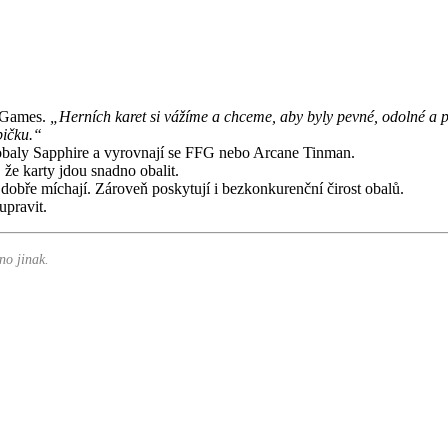
 Games.
„Herních karet si vážíme a chceme, aby byly pevné, odolné a 
pičku.“
í obaly Sapphire a vyrovnají se FFG nebo Arcane Tinman.
, že karty jdou snadno obalit.
 dobře míchají. Zároveň poskytují i bezkonkurenční čirost obalů.
upravit.
no jinak.