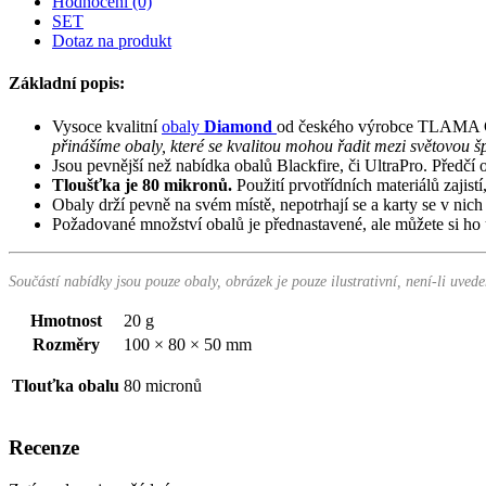
Hodnocení (0)
SET
Dotaz na produkt
Základní popis:
Vysoce kvalitní
obaly
Diamond
od českého výrobce TLAMA
přinášíme obaly, které se
kvalitou mohou řadit mezi světovou š
Jsou pevnější než nabídka obalů Blackfire, či UltraPro. Předč
Tloušťka je 80 mikronů.
Použití prvotřídních materiálů zajistí
Obaly drží pevně na svém místě, nepotrhají se a karty se v nich
Požadované množství obalů je přednastavené, ale můžete si ho 
Součástí nabídky jsou pouze obaly, obrázek je pouze ilustrativní, není-li uvede
Hmotnost
20 g
Rozměry
100 × 80 × 50 mm
Tlouťka obalu
80 micronů
Recenze