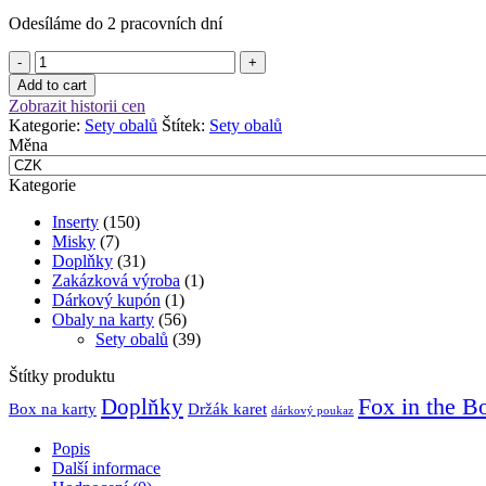
Diamond
Odesíláme do 2 pracovních dní
Azure:
European
Set
Mini
obalů
(45x68
Add to cart
-
mm)
Zobrazit historii cen
Orloj
množství
Kategorie:
Sety obalů
Štítek:
Sety obalů
množství
Měna
Kategorie
Inserty
(150)
Misky
(7)
Doplňky
(31)
Zakázková výroba
(1)
Dárkový kupón
(1)
Obaly na karty
(56)
Sety obalů
(39)
Štítky produktu
Fox in the B
Doplňky
Držák karet
Box na karty
dárkový poukaz
Popis
Další informace