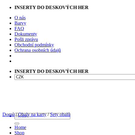
Přeskočit
INSERTY DO DESKOVÝCH HER
na
O nás
obsah
Barvy
FAQ
Dokumenty
Pošli zprávu
Obchodní podmínky
Ochrana osobních údajů
INSERTY DO DESKOVÝCH HER
Domů
/
Obaly na karty
/
Sety obalů
Hledat:
Home
Shop