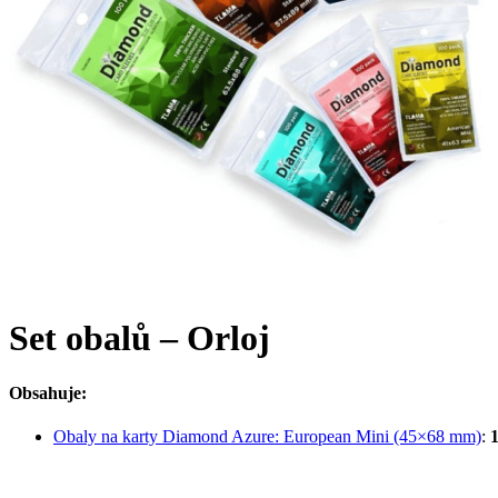
Set obalů – Orloj
Obsahuje:
Obaly na karty Diamond Azure: European Mini (45×68 mm)
: