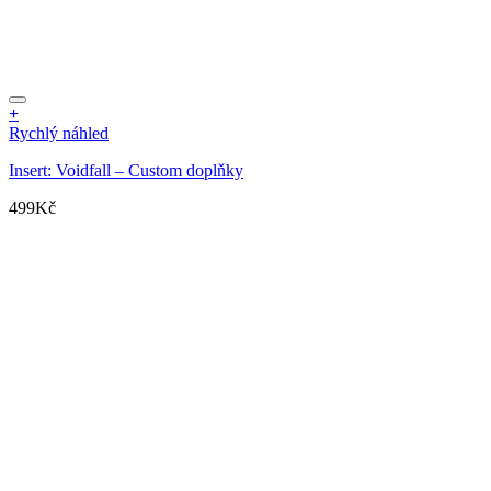
+
Rychlý náhled
Insert: Voidfall – Custom doplňky
499
Kč