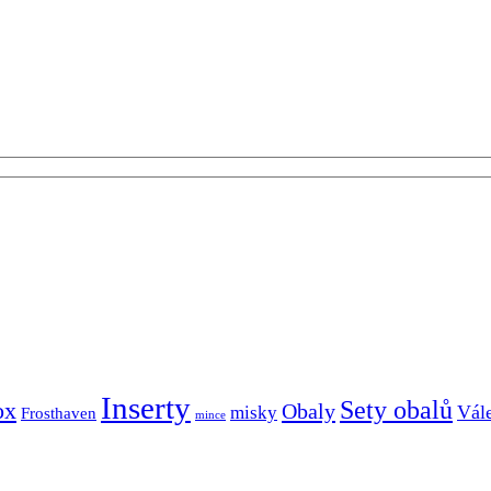
Inserty
Sety obalů
ox
Obaly
Vál
misky
Frosthaven
mince