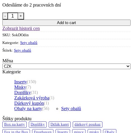
Odesíláme do 2 pracovních dní
Set obalů - Hostina pro Ódina množství
Add to cart
Zobrazit historii cen
SKU:
SokDOdin
Kategorie:
Sety obalů
Štítek:
Sety obalů
Měna
Kategorie
Inserty
(150)
Misky
(7)
Doplňky
(31)
Zakázková výroba
(1)
Dárkový kupón
(1)
Obaly na karty
Sety obalů
(56)
Štítky produktu
Box na karty
Doplňky
Držák karet
dárkový poukaz
Fox in the Box
Frosthaven
Inserty
mince
misky
Obaly