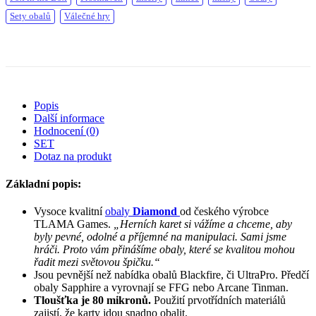
Sety obalů
Válečné hry
Popis
Další informace
Hodnocení (0)
SET
Dotaz na produkt
Základní popis:
Vysoce kvalitní
obaly
Diamond
od českého výrobce
TLAMA Games.
„Herních karet si vážíme a chceme, aby
byly pevné, odolné a příjemné na manipulaci. Sami jsme
hráči. Proto vám přinášíme obaly, které se
kvalitou mohou
řadit mezi světovou špičku.“
Jsou pevnější než nabídka obalů Blackfire, či UltraPro. Předčí
obaly Sapphire a vyrovnají se FFG nebo Arcane Tinman.
Tloušťka je 80 mikronů.
Použití prvotřídních materiálů
zajistí, že karty jdou snadno obalit.