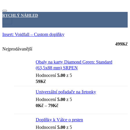
RYCHLÝ NÁHLED
+
Insert: Voidfall – Custom doplňky
499
Kč
Nejprodávanější
Obaly na karty Diamond Green: Standard
(63,5x88 mm) SRPEN
Hodnocení
5.00
z 5
59
Kč
Univerzální pořadače na žetonky
Hodnocení
5.00
z 5
Rozpětí
0
Kč
–
79
Kč
cen:
0Kč
Doplňky k Válce o prsten
až
Hodnocení
5.00
z 5
79Kč