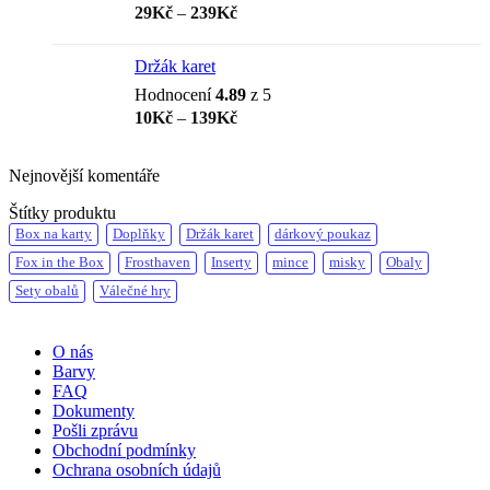
Rozpětí
29
Kč
–
239
Kč
cen:
29Kč
Držák karet
až
Hodnocení
4.89
z 5
239Kč
Rozpětí
10
Kč
–
139
Kč
cen:
10Kč
Nejnovější komentáře
až
139Kč
Štítky produktu
Box na karty
Doplňky
Držák karet
dárkový poukaz
Fox in the Box
Frosthaven
Inserty
mince
misky
Obaly
Sety obalů
Válečné hry
O nás
Barvy
FAQ
Dokumenty
Pošli zprávu
Obchodní podmínky
Ochrana osobních údajů