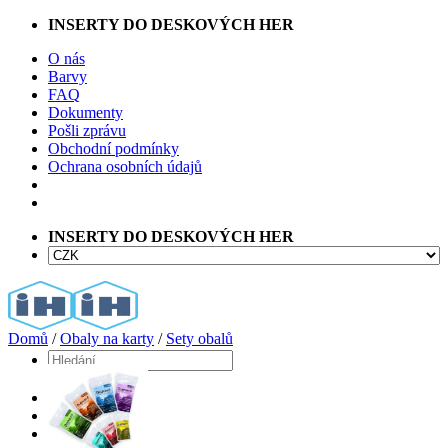
Přeskočit
INSERTY DO DESKOVÝCH HER
na
O nás
obsah
Barvy
FAQ
Dokumenty
Pošli zprávu
Obchodní podmínky
Ochrana osobních údajů
INSERTY DO DESKOVÝCH HER
Domů
/
Obaly na karty
/
Sety obalů
Hledat:
Home
Shop
Barvy