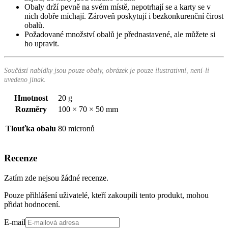
Obaly drží pevně na svém místě, nepotrhají se a karty se v
nich dobře míchají. Zároveň poskytují i bezkonkurenční čirost
obalů.
Požadované množství obalů je přednastavené, ale můžete si
ho upravit.
Součástí nabídky jsou pouze obaly, obrázek je pouze ilustrativní, není-li
uvedeno jinak.
Hmotnost
20 g
Rozměry
100 × 70 × 50 mm
Tlouťka obalu
80 micronů
Recenze
Zatím zde nejsou žádné recenze.
Pouze přihlášení uživatelé, kteří zakoupili tento produkt, mohou
přidat hodnocení.
E-mail