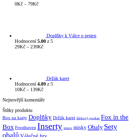
Rozpětí
0
Kč
–
79
Kč
cen:
0Kč
až
79Kč
Doplňky k Válce o prsten
Hodnocení
5.00
z 5
Rozpětí
29
Kč
–
239
Kč
cen:
29Kč
až
239Kč
Držák karet
Hodnocení
4.89
z 5
Rozpětí
10
Kč
–
139
Kč
cen:
Nejnovější komentáře
10Kč
až
Štítky produktu
139Kč
Fox in the
Doplňky
Držák karet
Box na karty
dárkový poukaz
Inserty
Sety
Box
Obaly
misky
Frosthaven
mince
obalů
Válečné hry