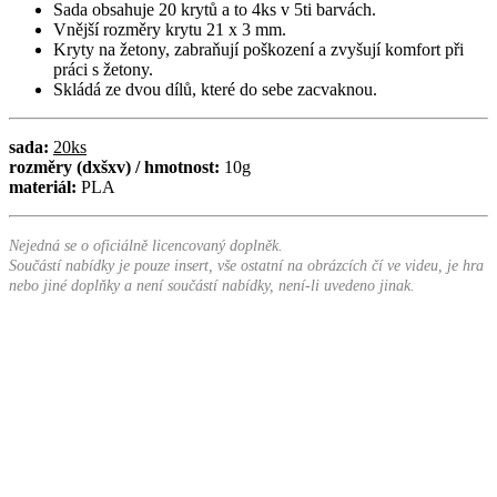
Sada obsahuje 20 krytů a to 4ks v 5ti barvách.
Vnější rozměry krytu 21 x 3 mm.
Kryty na žetony, zabraňují poškození a zvyšují komfort při
práci s žetony.
Skládá ze dvou dílů, které do sebe zacvaknou.
sada:
20ks
rozměry (dxšxv) / hmotnost:
10g
materiál:
PLA
Nejedná se o oficiálně licencovaný doplněk.
Součástí nabídky je pouze insert, vše ostatní na obrázcích čí ve videu, je hra
nebo jiné doplňky a není součástí nabídky, není-li uvedeno jinak.