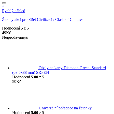
+
Rychlý náhled
Žetony akcí pro Střet Civilizací / Clash of Cultures
Hodnocení
5
z 5
49
Kč
Nejprodávanější
Obaly na karty Diamond Green: Standard
(63,5x88 mm) SRPEN
Hodnocení
5.00
z 5
59
Kč
Univerzální pořadače na žetonky
Hodnocení
5.00
z 5