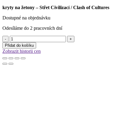
kryty na žetony – Střet Civilizací / Clash of Cultures
Dostupné na objednávku
Odesíláme do 2 pracovních dní
kryty
na
Přidat do košíku
žetony
Zobrazit historii cen
-
Střet
Civilizací
/
Clash
of
Cultures
množství