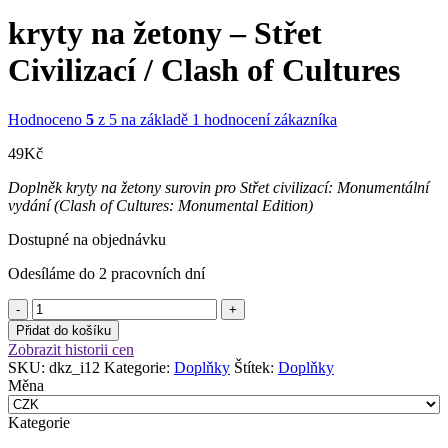
kryty na žetony – Střet
Civilizací / Clash of Cultures
Hodnoceno
5
z 5 na základě
1
hodnocení zákazníka
49
Kč
Doplněk kryty na žetony surovin pro Střet civilizací: Monumentální
vydání (Clash of Cultures: Monumental Edition)
Dostupné na objednávku
Odesíláme do 2 pracovních dní
kryty
na
Přidat do košíku
žetony
Zobrazit historii cen
-
SKU:
dkz_i12
Kategorie:
Doplňky
Štítek:
Doplňky
Střet
Měna
Civilizací
/
Kategorie
Clash