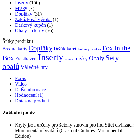
of
Inserty
(150)
Cultures
Misky
(7)
množství
Doplňky
(31)
Zakázková výroba
(1)
Dárkový kupón
(1)
Obaly na karty
(56)
Štítky produktu
Fox in the
Doplňky
Držák karet
Box na karty
dárkový poukaz
Inserty
Sety
Box
Obaly
misky
Frosthaven
mince
obalů
Válečné hry
Popis
Video
Další informace
Hodnocení (1)
Dotaz na produkt
Základní popis:
Kryty jsou určeny pro žetony surovin pro hru Střet civilizací:
Monumentální vydání (Clash of Cultures: Monumental
Edition)