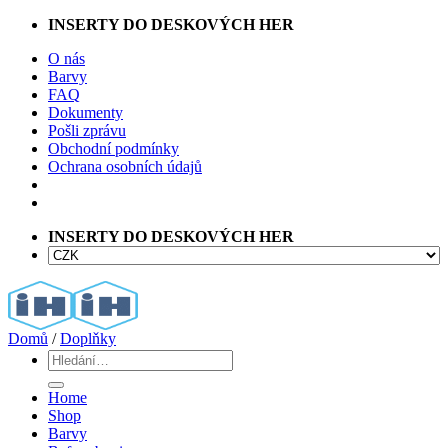
Přeskočit
INSERTY DO DESKOVÝCH HER
na
O nás
obsah
Barvy
FAQ
Dokumenty
Pošli zprávu
Obchodní podmínky
Ochrana osobních údajů
INSERTY DO DESKOVÝCH HER
Domů
/
Doplňky
Hledat:
Home
Shop
Barvy