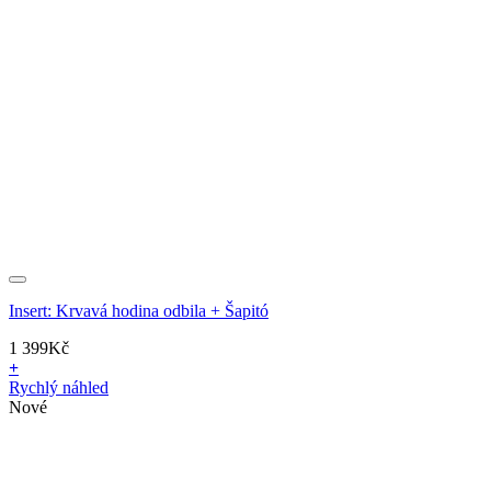
Insert: Krvavá hodina odbila + Šapitó
1 399
Kč
+
Rychlý náhled
Nové