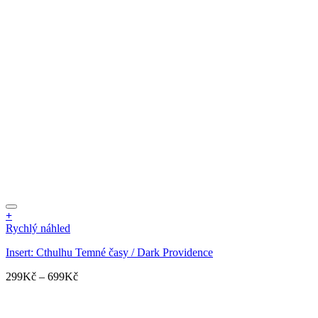
+
Tento
Rychlý náhled
produkt
Insert: Cthulhu Temné časy / Dark Providence
má
více
Rozpětí
299
Kč
–
699
Kč
variant.
cen:
Možnosti
299Kč
lze
až
vybrat