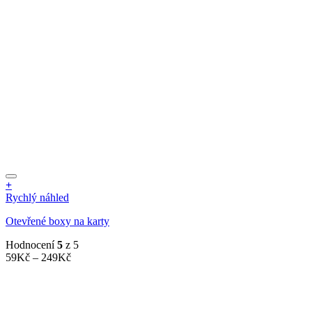
89Kč
stránce
produktu
+
Tento
Rychlý náhled
produkt
Otevřené boxy na karty
má
více
Hodnocení
5
z 5
variant.
Rozpětí
59
Kč
–
249
Kč
Možnosti
cen:
lze
59Kč
vybrat
až
na
249Kč
stránce