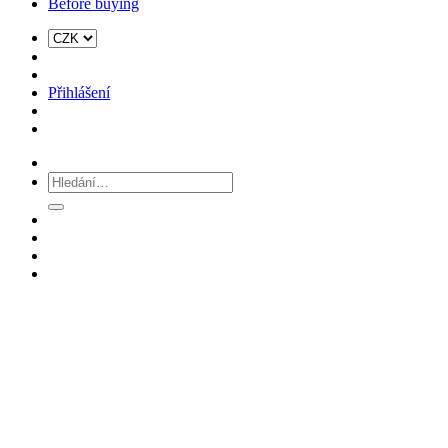
Before buying
Přihlášení
Hledat: