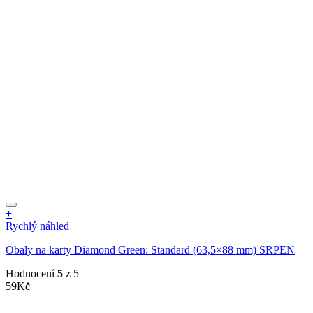
+
Rychlý náhled
Obaly na karty Diamond Green: Standard (63,5×88 mm) SRPEN
Hodnocení
5
z 5
59
Kč