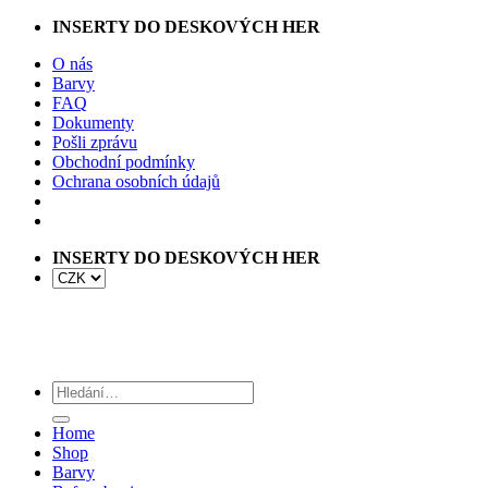
Přeskočit
INSERTY DO DESKOVÝCH HER
na
O nás
obsah
Barvy
FAQ
Dokumenty
Pošli zprávu
Obchodní podmínky
Ochrana osobních údajů
INSERTY DO DESKOVÝCH HER
Hledat:
Home
Shop
Barvy