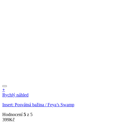
+
Rychlý náhled
Insert: Posvátná bažina / Feya’s Swamp
Hodnocení
5
z 5
399
Kč