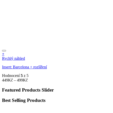
+
Tento
Rychlý náhled
produkt
Insert: Barcelona + rozšíření
má
více
Hodnocení
5
z 5
variant.
Rozpětí
449
Kč
–
499
Kč
Možnosti
cen:
lze
449Kč
Featured Products Slider
vybrat
až
na
499Kč
stránce
Best Selling Products
produktu