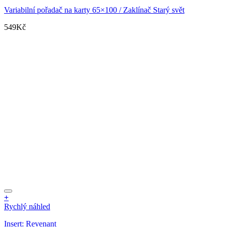
Variabilní pořadač na karty 65×100 / Zaklínač Starý svět
549
Kč
+
Tento
Rychlý náhled
produkt
Insert: Revenant
má