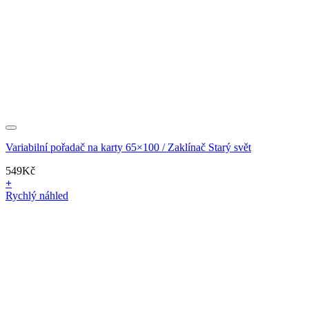
Variabilní pořadač na karty 65×100 / Zaklínač Starý svět
549
Kč
+
Rychlý náhled