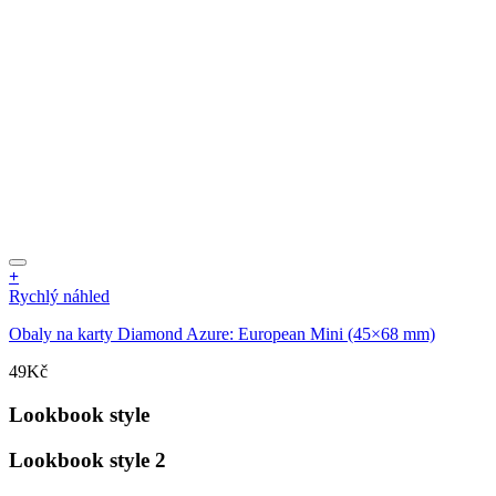
produktu
+
Rychlý náhled
Obaly na karty Diamond Azure: European Mini (45×68 mm)
49
Kč
Lookbook style
Lookbook style 2