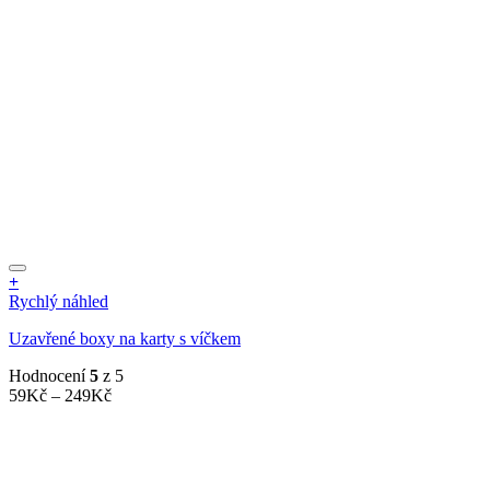
produktu
+
Tento
Rychlý náhled
produkt
Uzavřené boxy na karty s víčkem
má
více
Hodnocení
5
z 5
variant.
Rozpětí
59
Kč
–
249
Kč
Možnosti
cen:
lze
59Kč
vybrat
až
na
249Kč
stránce