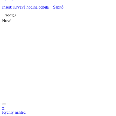
Insert: Krvavá hodina odbila + Šapitó
1 399
Kč
Nové
+
Rychlý náhled