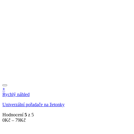
+
Tento
Rychlý náhled
produkt
Univerzální pořadače na žetonky
má
více
Hodnocení
5
z 5
variant.
Rozpětí
0
Kč
–
79
Kč
Možnosti
cen:
lze
0Kč
vybrat