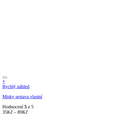
139Kč
stránce
produktu
+
Tento
Rychlý náhled
produkt
Misky sestava vlastní
má
více
Hodnocení
5
z 5
variant.
Rozpětí
35
Kč
–
89
Kč
Možnosti
cen:
lze
35Kč
vybrat
až
na