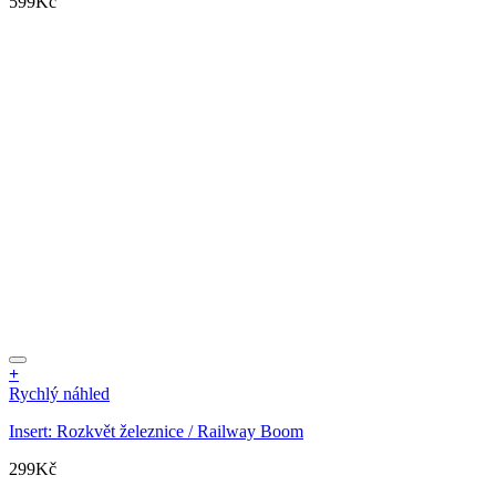
599
Kč
+
Rychlý náhled
Insert: Rozkvět železnice / Railway Boom
299
Kč