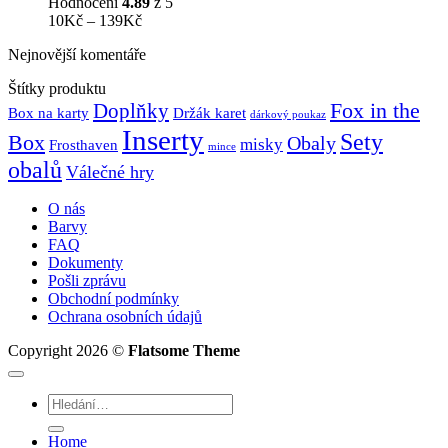
Hodnocení
4.89
z 5
Rozpětí
10
Kč
–
139
Kč
cen:
Nejnovější komentáře
10Kč
až
Štítky produktu
139Kč
Fox in the
Doplňky
Držák karet
Box na karty
dárkový poukaz
Inserty
Sety
Box
Obaly
misky
Frosthaven
mince
obalů
Válečné hry
O nás
Barvy
FAQ
Dokumenty
Pošli zprávu
Obchodní podmínky
Ochrana osobních údajů
Copyright 2026 ©
Flatsome Theme
Hledat:
Home