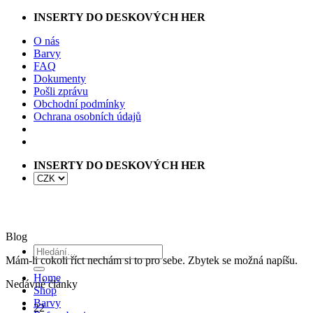
Přeskočit
INSERTY DO DESKOVÝCH HER
na
O nás
obsah
Barvy
FAQ
Dokumenty
Pošli zprávu
Obchodní podmínky
Ochrana osobních údajů
INSERTY DO DESKOVÝCH HER
Blog
Hledat:
Mám-li cokoli říct nechám si to pro sebe. Zbytek se možná napíšu.
Home
Nedávné články
Shop
Barvy
22