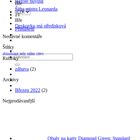
Before buying
Bře
Žádné
Šifra mistra Leonarda
komentáře
21
u
Bře
textu
Žádné
Deskovko má středisková
Přihlášení
s
komentáře
Nedávné komentáře
názvem
u
Šifra
textu
Štítky
mistra
s
Leonarda
názvem
aktualizace
info
video
vtipy
Hledat:
Rubriky
Deskovko
má
zábava
(2)
středisková
Archivy
Březen 2022
(2)
Nejprodávanější
Obaly na karty Diamond Green: Standard