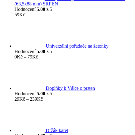
(63,5x88 mm) SRPEN
Hodnocení
5.00
z 5
59
Kč
Univerzální pořadače na žetonky
Hodnocení
5.00
z 5
Rozpětí
0
Kč
–
79
Kč
cen:
0Kč
až
79Kč
Doplňky k Válce o prsten
Hodnocení
5.00
z 5
Rozpětí
29
Kč
–
239
Kč
cen:
29Kč
až
239Kč
Držák karet